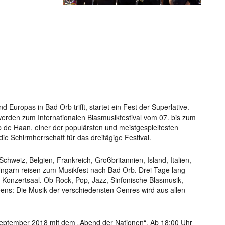
uropas in Bad Orb trifft, startet ein Fest der Superlative.
erden zum Internationalen Blasmusikfestival vom 07. bis zum
b de Haan, einer der populärsten und meistgespieltesten
 Schirmherrschaft für das dreitägige Festival.
hweiz, Belgien, Frankreich, Großbritannien, Island, Italien,
Ungarn reisen zum Musikfest nach Bad Orb. Drei Tage lang
n Konzertsaal. Ob Rock, Pop, Jazz, Sinfonische Blasmusik,
ens: Die Musik der verschiedensten Genres wird aus allen
 September 2018 mit dem „Abend der Nationen“. Ab 18:00 Uhr