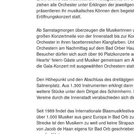
ziehen alle Orchester unter Erklingen der jeweilige
präsentieren ihr musikalisches Können dem begeiste
Eröffnungskonzert statt.
Ab Samstagmorgen überzeugen die Musikerinnen und
großen Konzertmeile von der Innenstadt bis zur Kon
Orchester in ihren facettenreichen Klangfarben. Un
Orchestern am Nachmittag auf dem Bad Orber Hau
Besucher dürfen sich auch über 90 Platzkonzerte
Hearts“ feiern Gäste und Musiker gemeinsam am Ab
die Gala-Konzert mit ausgewählten Orchestern statt
Den Höhepunkt und den Abschluss des dreitägigen 
Salinenplatz. Aus 1.300 Instrumenten erklingt da
weitere Stücke unter dem Dirigat des Schirmherrn.
Vereine durch die Innenstadt verabschieden sich 
Seit 1989 findet das Internationale Blasmusikfesti
über 1.000 Musiker aus ganz Europa in Bad Orb z
Strecke ist den Musikern zu weit und keine Strapaz
von Jacob de Haan eigens für Bad Orb geschrieb