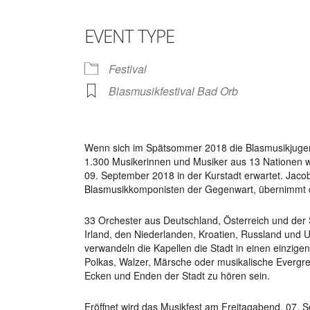
Download ICS
Google Calendar
iCalendar
Office 365
Outlook Live
EVENT TYPE
Festival
Blasmusikfestival Bad Orb
Wenn sich im Spätsommer 2018 die Blasmusikjugend E
1.300 Musikerinnen und Musiker aus 13 Nationen w
09. September 2018 in der Kurstadt erwartet. Jaco
Blasmusikkomponisten der Gegenwart, übernimmt die
33 Orchester aus Deutschland, Österreich und der Sc
Irland, den Niederlanden, Kroatien, Russland und 
verwandeln die Kapellen die Stadt in einen einzige
Polkas, Walzer, Märsche oder musikalische Evergre
Ecken und Enden der Stadt zu hören sein.
Eröffnet wird das Musikfest am Freitagabend, 07.