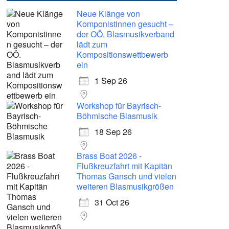
Neue Klänge von
Komponistinnen gesucht –
der OÖ. Blasmusikverband
lädt zum
Kompositionswettbewerb
ein
1 Sep 26
Workshop für Bayrisch-
Böhmische Blasmusik
18 Sep 26
Brass Boat 2026 -
Flußkreuzfahrt mit Kapitän
Thomas Gansch und vielen
weiteren Blasmusikgrößen
31 Oct 26