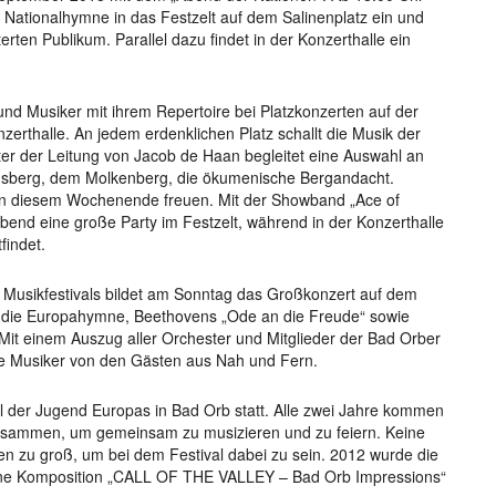
n Nationalhymne in das Festzelt auf dem Salinenplatz ein und
rten Publikum. Parallel dazu findet in der Konzerthalle ein
 Musiker mit ihrem Repertoire bei Platzkonzerten auf der
zerthalle. An jedem erdenklichen Platz schallt die Musik der
ter der Leitung von Jacob de Haan begleitet eine Auswahl an
sberg, dem Molkenberg, die ökumenische Bergandacht.
 an diesem Wochenende freuen. Mit der Showband „Ace of
end eine große Party im Festzelt, während in der Konzerthalle
findet.
Musikfestivals bildet am Sonntag das Großkonzert auf dem
nn die Europahymne, Beethovens „Ode an die Freude“ sowie
 Mit einem Auszug aller Orchester und Mitglieder der Bad Orber
die Musiker von den Gästen aus Nah und Fern.
val der Jugend Europas in Bad Orb statt. Alle zwei Jahre kommen
usammen, um gemeinsam zu musizieren und zu feiern. Keine
en zu groß, um bei dem Festival dabei zu sein. 2012 wurde die
ene Komposition „CALL OF THE VALLEY – Bad Orb Impressions“