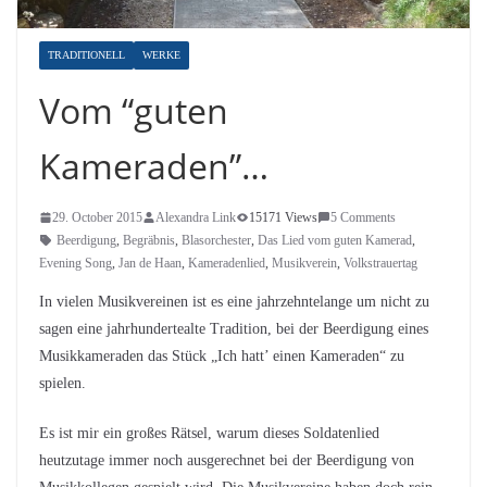
TRADITIONELL
WERKE
Vom “guten
Kameraden”…
29. October 2015
Alexandra Link
15171 Views
5 Comments
Beerdigung
,
Begräbnis
,
Blasorchester
,
Das Lied vom guten Kamerad
,
Evening Song
,
Jan de Haan
,
Kameradenlied
,
Musikverein
,
Volkstrauertag
In vielen Musikvereinen ist es eine jahrzehntelange um nicht zu
sagen eine jahrhundertealte Tradition, bei der Beerdigung eines
Musikkameraden das Stück „Ich hatt’ einen Kameraden“ zu
spielen.
Es ist mir ein großes Rätsel, warum dieses Soldatenlied
heutzutage immer noch ausgerechnet bei der Beerdigung von