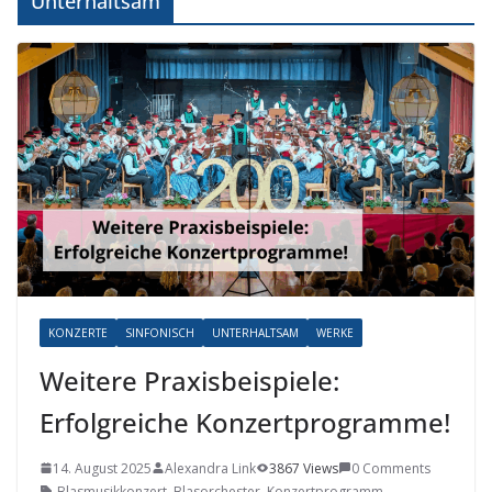
Unterhaltsam
KONZERTE
SINFONISCH
UNTERHALTSAM
WERKE
Weitere Praxisbeispiele:
Erfolgreiche Konzertprogramme!
14. August 2025
Alexandra Link
3867 Views
0 Comments
Blasmusikkonzert
,
Blasorchester
,
Konzertprogramm
,