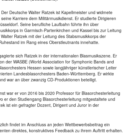
Der Deutsche Walter Ratzek ist Kapellmeister und widmete
seine Karriere dem Militärmusikdienst. Er studierte Dirigieren
seldorf. Seine berufliche Laufbahn führte ihn über
sikkorps in Garmisch-Partenkirchen und Kassel bis zur Leitung
 Walter Ratzek mit der Leitung des Stabsmusikkorps der
 Ruhestand im Rang eines Oberstleutnants innehatte.
ngagierte sich Ratzek in der internationalen Blasmusikszene. Er
tion der WASBE (World Association for Symphonic Bands and
asorchesters Hessen sowie langjähriger künstlerischer Leiter
ierten Landesblasorchesters Baden-Württemberg. Er wirkte
 und war an über zwanzig CD-Produktionen beteiligt.
t war er von 2016 bis 2020 Professor für Blasorchesterleitung
 er den Studiengang Blasorchesterleitung mitgestaltete und
k ist ein gefragter Dozent, Dirigent und Juror in der
lich findet im Anschluss an jeden Wettbewerbsbeitrag ein
enten direktes, konstruktives Feedback zu ihrem Auftritt erhalten.