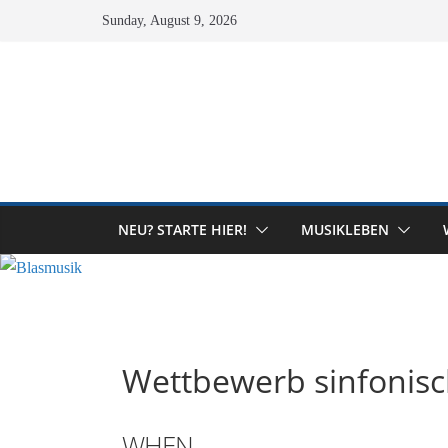
Skip
Sunday, August 9, 2026
to
content
NEU? STARTE HIER!
MUSIKLEBEN
Wettbewerb sinfonisch
WHEN