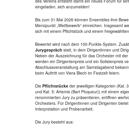
des Vereins entsteht damit ein neues Forum für sinf
eingeladen, sich anzumelden!
Bis zum 31.Mai 2026 können Ensembles ihre Bewe
Menüpunkt „Wettbewerb“ einreichen. Insgesamt w
sich mit einem Pflichtstück und einem freigewählte
Bewertet wird nach dem 100-Punkte-System. Zusätz
Jurygespräch
statt, in dem Dirigentinnen und Dirig
Neben der Auszeichnung für das Orchester mit der
werden ein Dirigentenpreis und ein Solistenpreis 
Abschlussveranstaltung am Samstagabend bekannt
beim Auftritt von Viera Blech im Festzelt feiern.
Die
Pflichtstücke
der jeweiligen Kategorien (Kat. 3
und Kat. 5: Artemis (Bart Picqueur)) mit einem ei
renommierten Jury zu präsentieren, eröffnen wertvo
Orchesters. Für Dirigentinnen und Dirigenten biet
Interpretation und Probenarbeit.
Die Jury besteht aus: