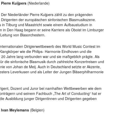
Pierre Kuijpers
(Niederlande)
Der Niederländer Pierre Kuijpers zählt zu den prägenden
Dirigenten der europäischen sinfonischen Blasmusikszene.
 in Tilburg und Maastricht sowie einem Aufbaustudium in
m in Den Haag begann er seine Karriere als Oboist im Limburger
Leitung von Blasorchestern.
nternationalen Dirigierwettbewerb des World Music Contest im
 Klangkörper wie die Philips- Harmonie Eindhoven und die
 er 20 Jahre lang verbunden war und sie maßgeblich prägte. Als
ür die sinfonische Blasmusik durch zahlreiche Konzertreisen und
nie von Johan de Meij. Auch in Deutschland setzte er Akzente,
esters Leverkusen und als Leiter der Jungen Bläserphilharmonie
stdirigent, Dozent und Juror bei namhaften Wettbewerben wie dem
Tonträgern und seinem Fachbuch „The Art of Conducting“ hat er
 die Ausbildung junger Dirigentinnen und Dirigenten gegeben
Ivan Meylemans
(Belgien)