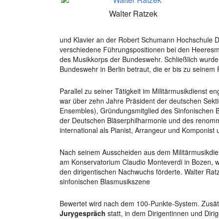
Walter Ratzek
und Klavier an der Robert Schumann Hochschule Düs
verschiedene Führungspositionen bei den Heeresmu
des Musikkorps der Bundeswehr. Schließlich wurde
Bundeswehr in Berlin betraut, die er bis zu seinem
Parallel zu seiner Tätigkeit im Militärmusikdienst e
war über zehn Jahre Präsident der deutschen Sek
Ensembles), Gründungsmitglied des Sinfonischen Bl
der Deutschen Bläserphilharmonie und des renomm
international als Pianist, Arrangeur und Komponist
Nach seinem Ausscheiden aus dem Militärmusikdiens
am Konservatorium Claudio Monteverdi in Bozen, wo
den dirigentischen Nachwuchs förderte. Walter Ratze
sinfonischen Blasmusikszene
Bewertet wird nach dem 100-Punkte-System. Zusätz
Jurygespräch
statt, in dem Dirigentinnen und Dirig