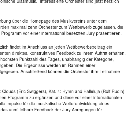
onische Blasmusik. Interessierte Orchester sind jetzt herzlich
rbung über die Homepage des Musikvereins unter dem
erden maximal zehn Orchester zum Wettbewerb zugelassen, die
n Programm vor einer international besetzten Jury präsentieren.
lich findet im Anschluss an jeden Wettbewerbsbeitrag ein
enten direktes, konstruktives Feedback zu ihrem Auftritt erhalten.
 höchsten Punktzahl des Tages, unabhängig der Kategorie,
vergeben. Die Ergebnisse werden im Rahmen einer
gegeben. Anschließend können die Orchester ihre Teilnahme
: Clouds (Eric Swiggers), Kat. 4: Hymn and Halleluja (Rolf Rudin)
genen Programm zu ergänzen und diese vor einer internationalen
lle Impulse für die musikalische Weiterentwicklung eines
et das unmittelbare Feedback der Jury Anregungen für