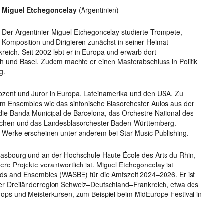
Miguel Etchegoncelay
(Argentinien)
Der Argentinier Miguel Etchegoncelay studierte Trompete,
Komposition und Dirigieren zunächst in seiner Heimat
kreich. Seit 2002 lebt er in Europa und erwarb dort
h und Basel. Zudem machte er einen Masterabschluss in Politik
g.
Dozent und Juror in Europa, Lateinamerika und den USA. Zu
em Ensembles wie das sinfonische Blasorchester Aulos aus der
die Banda Municipal de Barcelona, das Orchestre National des
achen und das Landesblasorchester Baden-Württemberg.
e Werke erscheinen unter anderem bei Star Music Publishing.
rasbourg und an der Hochschule Haute École des Arts du Rhin,
 Projekte verantwortlich ist. Miguel Etchegoncelay ist
nds and Ensembles (WASBE) für die Amtszeit 2024–2026. Er ist
der Dreiländerregion Schweiz–Deutschland–Frankreich, etwa des
hops und Meisterkursen, zum Beispiel beim MidEurope Festival in