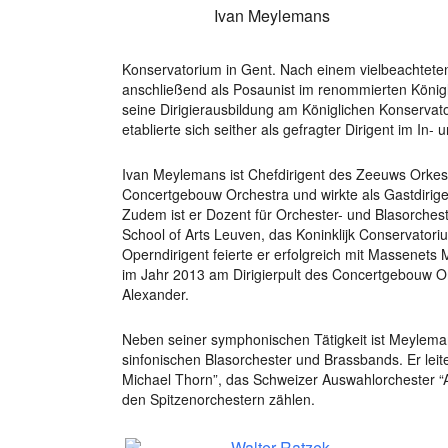
Ivan Meylemans
Konservatorium in Gent. Nach einem vielbeachteten
anschließend als Posaunist im renommierten Köni
seine Dirigierausbildung am Königlichen Konserva
etablierte sich seither als gefragter Dirigent im In-
Ivan Meylemans ist Chefdirigent des Zeeuws Orkest
Concertgebouw Orchestra und wirkte als Gastdirige
Zudem ist er Dozent für Orchester- und Blasorches
School of Arts Leuven, das Koninklijk Conservator
Operndirigent feierte er erfolgreich mit Massenets 
im Jahr 2013 am Dirigierpult des Concertgebouw O
Alexander.
Neben seiner symphonischen Tätigkeit ist Meylemans
sinfonischen Blasorchester und Brassbands. Er le
Michael Thorn”, das Schweizer Auswahlorchester “A
den Spitzenorchestern zählen.