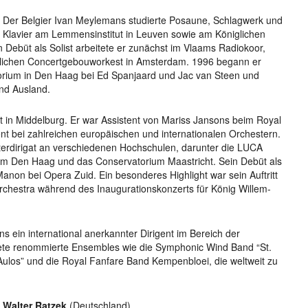
Der Belgier Ivan Meylemans studierte Posaune, Schlagwerk und
Klavier am Lemmensinstitut in Leuven sowie am Königlichen
 Debüt als Solist arbeitete er zunächst im Vlaams Radiokoor,
glichen Concertgebouworkest in Amsterdam. 1996 begann er
torium in Den Haag bei Ed Spanjaard und Jac van Steen und
 und Ausland.
 in Middelburg. Er war Assistent von Mariss Jansons beim Royal
nt bei zahlreichen europäischen und internationalen Orchestern.
terdirigat an verschiedenen Hochschulen, darunter die LUCA
ium Den Haag und das Conservatorium Maastricht. Sein Debüt als
Manon bei Opera Zuid. Ein besonderes Highlight war sein Auftritt
rchestra während des Inaugurationskonzerts für König Willem-
 ein international anerkannter Dirigent im Bereich der
itete renommierte Ensembles wie die Symphonic Wind Band “St.
ulos” und die Royal Fanfare Band Kempenbloei, die weltweit zu
Walter Ratzek
(Deutschland).