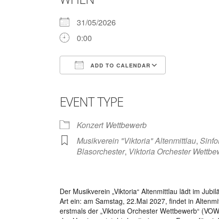
31/05/2026
0:00
ADD TO CALENDAR
Download ICS
Google Calendar
iCalendar
Office 365
Outlook Live
EVENT TYPE
Konzert
Wettbewerb
Musikverein "Viktoria" Altenmittlau
,
Sinfo
Blasorchester
,
Viktoria Orchester Wettb
Der Musikverein „Viktoria“ Altenmittlau lädt im Ju
Art ein: am Samstag, 22.Mai 2027, findet in Alte
erstmals der „Viktoria Orchester Wettbewerb“ (VOW)