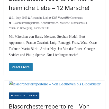
heimliche Liebe – 12 Märsche!
21. July 2025
Alexandra Link
4087 Views
0 Comments
Blasorchesterrepertoire
,
Konzertmarsch
,
Märsche
,
Marschmusik
,
Musik in Bewegung
,
Parademusik
Mit Märschen von Hardy Mertens, Stephan Hodel, Bert
Appermont, Franco Cesarini, Luigi Rattaggi, Franz Watz, Oscar
Tschuor, Mario Bürki, Arthur Ney, Jan Van der Roost, Georges
Sadeler und Philip Sparke. Nur Lieblingsmärsche!
Read More
SINFONISCH
WERKE
Blasorchesterrepertoire – Von