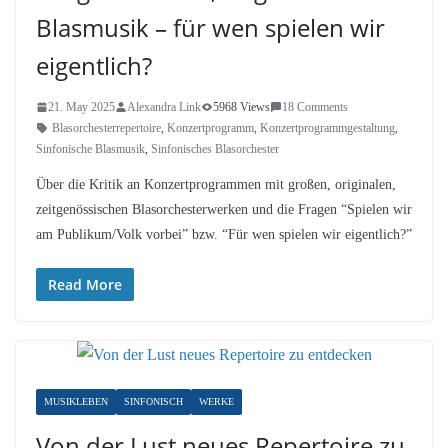
Blasmusik – für wen spielen wir
eigentlich?
21. May 2025
Alexandra Link
5968 Views
18 Comments
Blasorchesterrepertoire
,
Konzertprogramm
,
Konzertprogrammgestaltung
,
Sinfonische Blasmusik
,
Sinfonisches Blasorchester
Über die Kritik an Konzertprogrammen mit großen, originalen,
zeitgenössischen Blasorchesterwerken und die Fragen “Spielen wir
am Publikum/Volk vorbei” bzw. “Für wen spielen wir eigentlich?”
Read More
MUSIKLEBEN
SINFONISCH
WERKE
Von der Lust neues Repertoire zu