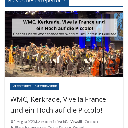
Blasorchesterrepertoire
MUSIKLEBEN
WETTBEWERBE
WMC, Kerkrade, Vive la France
und ein Hoch auf die Piccolo!
5. August 2026
Alexandra Link
1934 Views
1 Comment
Blasorchesterrepertoire
,
Concert Division
,
Kerkrade
,