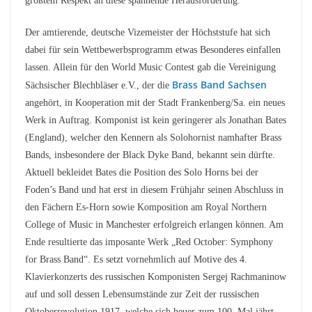
größtem Respekt an diese spannende Herausforderung.
Der amtierende, deutsche Vizemeister der Höchststufe hat sich
dabei für sein Wettbewerbsprogramm etwas Besonderes einfallen
lassen. Allein für den World Music Contest gab die Vereinigung
Brass Band Sachsen
Sächsischer Blechbläser e.V., der die
angehört, in Kooperation mit der Stadt Frankenberg/Sa. ein neues
Werk in Auftrag. Komponist ist kein geringerer als Jonathan Bates
(England), welcher den Kennern als Solohornist namhafter Brass
Bands, insbesondere der Black Dyke Band, bekannt sein dürfte.
Aktuell bekleidet Bates die Position des Solo Horns bei der
Foden’s Band und hat erst in diesem Frühjahr seinen Abschluss in
den Fächern Es-Horn sowie Komposition am Royal Northern
College of Music in Manchester erfolgreich erlangen können. Am
Ende resultierte das imposante Werk „Red October: Symphony
for Brass Band“. Es setzt vornehmlich auf Motive des 4.
Klavierkonzerts des russischen Komponisten Sergej Rachmaninow
auf und soll dessen Lebensumstände zur Zeit der russischen
Oktoberrevolution 1917, welche sich heuer zum 100. Mal jährt,