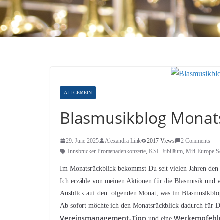
ALLGEMEIN
Blasmusikblog Monats
29. June 2025
Alexandra Link
2017 Views
2 Comments
Innsbrucker Promenadenkonzerte
,
KSL Jubiläum
,
Mid-Europe S
Im Monatsrückblick bekommst Du seit vielen Jahren den 
Ich erzähle von meinen Aktionen für die Blasmusik und 
Ausblick auf den folgenden Monat, was im Blasmusikbl
Ab sofort möchte ich den Monatsrückblick dadurch für D
Vereinsmanagement-Tipp
Werkempfeh
und eine