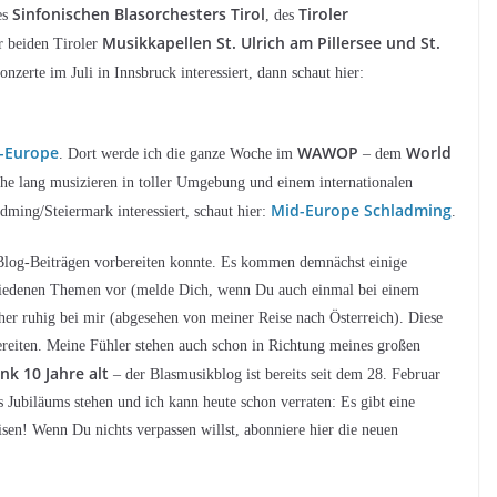
Sinfonischen Blasorchesters Tirol
Tiroler
es
, des
Musikkapellen St. Ulrich am Pillersee und St.
r beiden Tiroler
zerte im Juli in Innsbruck interessiert, dann schaut hier:
-Europe
WAWOP
World
. Dort werde ich die ganze Woche im
– dem
he lang musizieren in toller Umgebung und einem internationalen
Mid-Europe Schladming
dming/Steiermark interessiert, schaut hier:
.
an Blog-Beiträgen vorbereiten konnte. Es kommen demnächst einige
chiedenen Themen vor (melde Dich, wenn Du auch einmal bei einem
er ruhig bei mir (abgesehen von meiner Reise nach Österreich). Diese
ereiten. Meine Fühler stehen auch schon in Richtung meines großen
nk 10 Jahre alt
– der Blasmusikblog ist bereits seit dem 28. Februar
 Jubiläums stehen und ich kann heute schon verraten: Es gibt eine
sen! Wenn Du nichts verpassen willst, abonniere hier die neuen