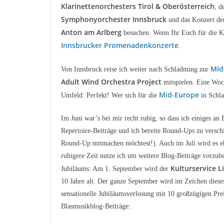
Klarinettenorchesters Tirol
& Oberösterreich
, d
Symphonyorchester Innsbruck
und das Konzert de
Anton am Arlberg
besuchen. Wenn Ihr Euch für die Kon
Innsbrucker Promenadenkonzerte
.
Mid
Von Innsbruck reise ich weiter nach Schladming zur
Adult Wind Orchestra Project
mitspielen. Eine Woc
Mid-Europe
Umfeld: Perfekt! Wer sich für die
in Schla
Im Juni war’s bei mir recht ruhig, so dass ich einiges 
Repertoire-Beiträge und ich bereite Round-Ups zu vers
Round-Up mitmachen möchtest!). Auch im Juli wird es eh
ruhigere Zeit nutze ich um weitere Blog-Beiträge vorzub
Kulturservice Li
Jubiläums: Am 1. September wird der
10 Jahre alt. Der ganze September wird im Zeichen dieses
sensationelle Jubiläumsverlosung mit 10 großzügigen Prei
Blasmusikblog-Beiträge: