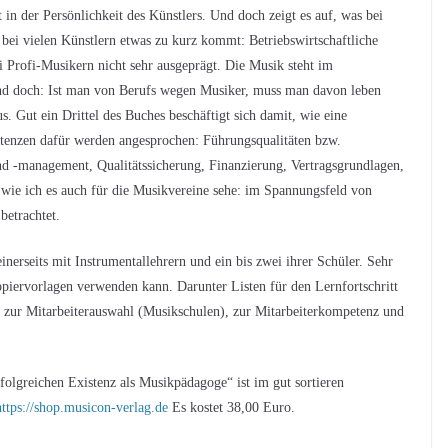
in der Persönlichkeit des Künstlers. Und doch zeigt es auf, was bei
bei vielen Künstlern etwas zu kurz kommt: Betriebswirtschaftliche
 Profi-Musikern nicht sehr ausgeprägt. Die Musik steht im
Und doch: Ist man von Berufs wegen Musiker, muss man davon leben
s. Gut ein Drittel des Buches beschäftigt sich damit, wie eine
tenzen dafür werden angesprochen: Führungsqualitäten bzw.
nd -management, Qualitätssicherung, Finanzierung, Vertragsgrundlagen,
wie ich es auch für die Musikvereine sehe: im Spannungsfeld von
betrachtet.
inerseits mit Instrumentallehrern und ein bis zwei ihrer Schüler. Sehr
opiervorlagen verwenden kann. Darunter Listen für den Lernfortschritt
ne zur Mitarbeiterauswahl (Musikschulen), zur Mitarbeiterkompetenz und
olgreichen Existenz als Musikpädagoge“ ist im gut sortieren
https://shop.musicon-verlag.de
Es kostet 38,00 Euro.