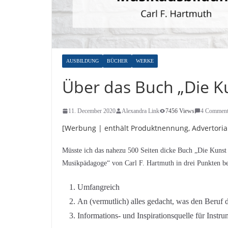
AUSBILDUNG
BÜCHER
WERKE
Über das Buch „Die K
11. December 2020
Alexandra Link
7456 Views
4 Comment
[Werbung | enthält Produktnennung, Advertoria
Müsste ich das nahezu 500 Seiten dicke Buch „Die Kunst 
Musikpädagoge“ von Carl F. Hartmuth in drei Punkten be
Umfangreich
An (vermutlich) alles gedacht, was den Beruf
Informations- und Inspirationsquelle für Inst