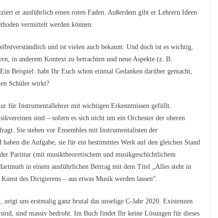
zziert er ausführlich einen roten Faden. Außerdem gibt er Lehrern Ideen
ethoden vermittelt werden können.
selbstverständlich und ist vielen auch bekannt. Und doch ist es wichtig,
nern, in anderem Kontext zu betrachten und neue Aspekte (z. B.
Ein Beispiel: habt Ihr Euch schon einmal Gedanken darüber gemacht,
en Schüler wirkt?
ur für Instrumentallehrer mit wichtigen Erkenntnissen gefüllt.
kvereinen sind – sofern es sich nicht um ein Orchester der oberen
fragt. Sie stehen vor Ensembles mit Instrumentalisten der
d haben die Aufgabe, sie für ein bestimmtes Werk auf den gleichen Stand
 der Partitur (mit musiktheoretischem und musikgeschichtlichem
Hartmuth in einem ausführlichen Beitrag mit dem Titel „Alles steht in
 Kunst des Dirigierens – aus etwas Musik werden lassen“.
n, zeigt uns erstmalig ganz brutal das unselige C-Jahr 2020. Existenzen
sind, sind massiv bedroht. Im Buch findet Ihr keine Lösungen für dieses