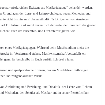
ge zur erfolgreichen Existenz als Musikpädagoge“ behandelt werden,
ber Grundlagen der Lern- und Lehrpsychologie, neuen Methoden und
nterricht bis hin zu Probenmethodik für Dirigenten von Amateur-
arl F. Hartmuth ist somit vermutlich der erste, der innerhalb des großen
lichen“ auch das Ensemble- und Orchesterdirigieren wie
nzen eines Musikpädagogen. Während beim Musikstudium meist die
Aspekt im Vordergrund stehen, Musikwissenschaft bestenfalls ein
t ganz. Er beschreibt im Buch ausführlich drei Säulen:
Wissen und spielpraktische Können, das ein Musiklehrer mitbringen
cher und zeitgenössischer Musik.
 von Ausbildung und Erziehung, und Didaktik, der Lehre vom Lehren
nd Methoden, den Schüler als Musiker und in seiner Persönlichkeit