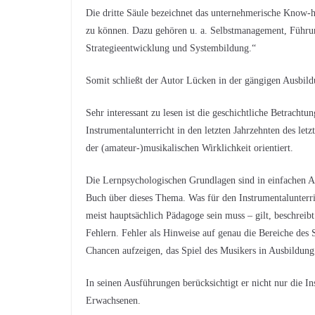
Die dritte Säule bezeichnet das unternehmerische Know-ho
zu können. Dazu gehören u. a. Selbstmanagement, Führung
Strategieentwicklung und Systembildung.“
Somit schließt der Autor Lücken in der gängigen Ausbil
Sehr interessant zu lesen ist die geschichtliche Betracht
Instrumentalunterricht in den letzten Jahrzehnten des let
der (amateur-)musikalischen Wirklichkeit orientiert.
Die Lernpsychologischen Grundlagen sind in einfachen Au
Buch über dieses Thema. Was für den Instrumentalunterr
meist hauptsächlich Pädagoge sein muss – gilt, beschreib
Fehlern. Fehler als Hinweise auf genau die Bereiche des S
Chancen aufzeigen, das Spiel des Musikers in Ausbildung
In seinen Ausführungen berücksichtigt er nicht nur die 
Erwachsenen.