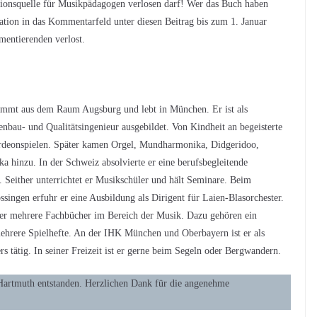
ationsquelle für Musikpädagogen verlosen darf! Wer das Buch haben
ation in das Kommentarfeld unter diesen Beitrag bis zum 1. Januar
entierenden verlost.
tammt aus dem Raum Augsburg und lebt in München. Er ist als
nbau- und Qualitätsingenieur ausgebildet. Von Kindheit an begeisterte
kordeonspielen. Später kamen Orgel, Mundharmonika, Didgeridoo,
a hinzu. In der Schweiz absolvierte er eine berufsbegleitende
 Seither unterrichtet er Musikschüler und hält Seminare. Beim
ngen erfuhr er eine Ausbildung als Dirigent für Laien-Blasorchester.
e er mehrere Fachbücher im Bereich der Musik. Dazu gehören ein
ehrere Spielhefte. An der IHK München und Oberbayern ist er als
s tätig. In seiner Freizeit ist er gerne beim Segeln oder Bergwandern.
 Hartmuth entstanden. Herzlichen Dank für die angenehme