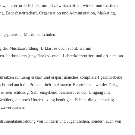
w, das erforderlich ist, um privatwirtschaftlich wirken und existieren
, Betriebswirtschaft, Organisation und Administration, Marketing,
dungspraxis an Musikhochschulen.
ung der Musikausbildung. Erklärt es doch subtil, warum
zten Jahrhunderts (ungefähr) so war – Lehrerkonzentriert und oft nicht an
fsätzen schlüssig erklärt und erspart manches kompliziert geschriebene
icht und auch die Probenarbeit in Amateur-Ensembles – wo der Dirigent
t er sehr schlüssig. Sehr eingehend beschreibt er den Umgang mit
chülers, die noch Unterstützung benötigen. Fehler, die gleichzeitig
 zu verbessern.
Instrumentalausbildung von Kindern und Jugendlichen, sondern auch von