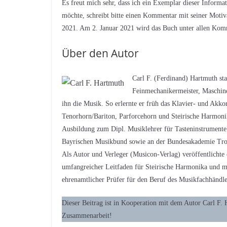
Es freut mich sehr, dass ich ein Exemplar dieser Inform
möchte, schreibt bitte einen Kommentar mit seiner Motiv
2021. Am 2. Januar 2021 wird das Buch unter allen Komm
Über den Autor
Carl F. (Ferdinand) Hartmuth s
Feinmechanikermeister, Maschine
ihn die Musik. So erlernte er früh das Klavier- und Ak
Tenorhorn/Bariton, Parforcehorn und Steirische Harmonik
Ausbildung zum Dipl. Musiklehrer für Tasteninstrumente.
Bayrischen Musikbund sowie an der Bundesakademie Trossi
Als Autor und Verleger (Musicon-Verlag) veröffentlicht
umfangreicher Leitfaden für Steirische Harmonika und m
ehrenamtlicher Prüfer für den Beruf des Musikfachhändler
Dieser Beitrag ist in Kooperation mit dem Autor Carl F.
Zusammenarbeit!