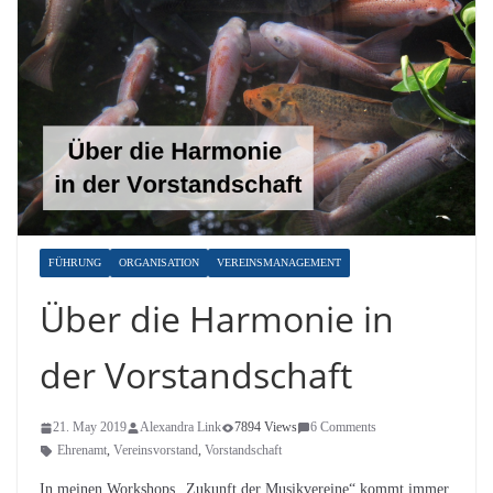
FÜHRUNG
ORGANISATION
VEREINSMANAGEMENT
Über die Harmonie in
der Vorstandschaft
21. May 2019
Alexandra Link
7894 Views
6 Comments
Ehrenamt
,
Vereinsvorstand
,
Vorstandschaft
In meinen Workshops „Zukunft der Musikvereine“ kommt immer