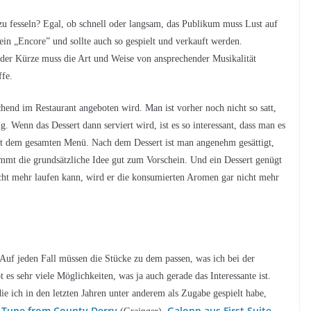
zu fesseln? Egal, ob schnell oder langsam, das Publikum muss Lust auf
ein „Encore” und sollte auch so gespielt und verkauft werden.
 der Kürze muss die Art und Weise von ansprechender Musikalität
ffe.
chend im Restaurant angeboten wird. Man ist vorher noch nicht so satt,
g. Wenn das Dessert dann serviert wird, ist es so interessant, dass man es
it dem gesamten Menü. Nach dem Dessert ist man angenehm gesättigt,
ommt die grundsätzliche Idee gut zum Vorschein. Und ein Dessert genügt
cht mehr laufen kann, wird er die konsumierten Aromen gar nicht mehr
 Auf jeden Fall müssen die Stücke zu dem passen, was ich bei der
es sehr viele Möglichkeiten, was ja auch gerade das Interessante ist.
die ich in den letzten Jahren unter anderem als Zugabe gespielt habe,
h Tune from County Derry
Galopp aus First Suite