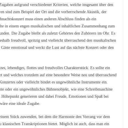
ugaben aufgrund verschiedener Kriterien, welche insgesamt über den
ren sind zum Beispiel der Ort und die vorherrschende Akustik, der
hnachtskonzert muss einen anderen Abschluss finden als ein
ollte in einem engen musikalischen und inhaltlichen Zusammenhang zum
unden. Die Zugabe bleibt als zuletzt Gehörtes den Zuhörern im Ohr. Es
eshalb freudvoll, spritzig und vielleicht überraschend den musikalischen
 Gäste emotional und weckt die Lust auf das nächste Konzert oder den
es, lebendiges, flottes und freudvolles Charakterstück. Es sollte ein
itet und welches trotzdem auf eine besondere Weise neu und überraschend
Konzertes oder vielleicht bindet es ungewöhnliche Instrumente ein.
ente oder ein ungewöhnliches Bühnenobjekt, wie eine Schreibmaschine
en Höhepunkt generieren und dabei Freude, Emotionen und Spaß bei
wäre eine ideale Zugabe.
 einem Stück zuwenden, bei dem die Harmonie den Vorrang vor dem
klassischen Transkriptionen bietet. Möglich ist auch, dass man ein