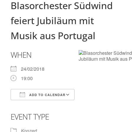
Blasorchester Südwind
feiert Jubiläum mit
Musik aus Portugal
WHEN
24/02/2018
19:00
ADD TO CALENDAR
Download ICS
Google Calendar
iCalendar
Office 365
Outlook Live
EVENT TYPE
Konzert