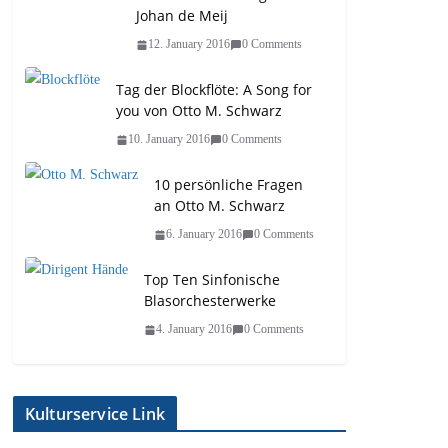
Johan de Meij
12. January 2016
0 Comments
Tag der Blockflöte: A Song for
you von Otto M. Schwarz
10. January 2016
0 Comments
10 persönliche Fragen
an Otto M. Schwarz
6. January 2016
0 Comments
Top Ten Sinfonische
Blasorchesterwerke
4. January 2016
0 Comments
Kulturservice Link