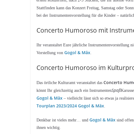
ersten Konzertteil, nach 2-3 Stücken, die Ihr alleine vo
Stattfinden kann das Konzert Freitag, Samstag oder Son
bei der Instrumentenvorstellung für die Kinder – natürlich
Concerto Humoroso mit Instrum
Ihr veranstaltet Eure jährliche Instrumentenvorstellung ni
Gogol & Mäx
Vorstellung von
.
Concerto Humoroso im Kulturp
Concerto Hum
Das örtliche Kulturamt veranstaltet das
Spaß
könnt Ihr gleichzeitig auch ein Instrumenten
Karusse
Gogol & Mäx
– vielleicht lässt sich so etwas ja realis
Tourplan 2023/2024 Gogol & Mäx
.
Gogol & Mäx
Denkbar ist vieles mehr… und
sind offen
ihnen wichtig.