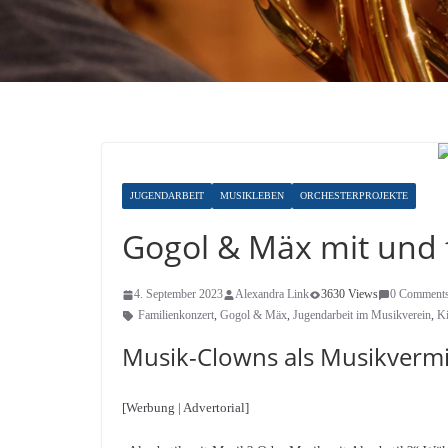
JUGENDARBEIT
MUSIKLEBEN
ORCHESTERPROJEKTE
Gogol & Mäx mit und f
4. September 2023
Alexandra Link
3630 Views
0 Comment
Familienkonzert
,
Gogol & Mäx
,
Jugendarbeit im Musikverein
,
Ki
Musik-Clowns als Musikvermit
[Werbung | Advertorial]