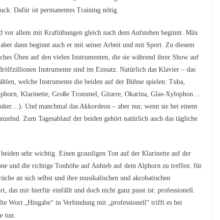
ck. Dafür ist permanentes Training nötig.
nd vor allem mit Kraftübungen gleich nach dem Aufstehen beginnt. Mäx
 aber dann beginnt auch er mit seiner Arbeit und mit Sport. Zu diesem
ches Üben auf den vielen Instrumenten, die sie während ihrer Show auf
ölfzillionen Instrumente sind im Einsatz. Natürlich das Klavier – das
ählen, welche Instrumente die beiden auf der Bühne spielen: Tuba,
phorn, Klarinette, Große Trommel, Gitarre, Okarina, Glas-Xylophon…
äter…). Und manchmal das Akkordeon – aber nur, wenn sie bei einem
zelnd. Zum Tagesablauf der beiden gehört natürlich auch das tägliche
 beiden sehr wichtig. Einen grausligen Ton auf der Klarinette auf der
ne und die richtige Tonhöhe auf Anhieb auf dem Alphorn zu treffen: für
che an sich selbst und ihre musikalischen und akrobatischen
 das mir hierfür einfällt und doch nicht ganz passt ist: professionell.
 alte Wort „Hingabe“ in Verbindung mit „professionell“ trifft es bei
e tun.