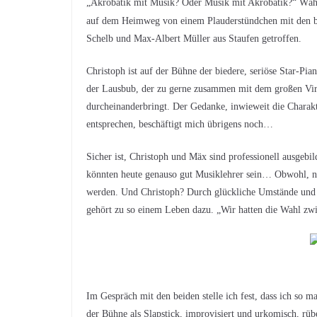
„Akrobatik mit Musik? Oder Musik mit Akrobatik?“ Währ
auf dem Heimweg von einem Plauderstündchen mit den
Schelb und Max-Albert Müller aus Staufen getroffen.
Christoph ist auf der Bühne der biedere, seriöse Star-P
der Lausbub, der zu gerne zusammen mit dem großen Virtu
durcheinanderbringt. Der Gedanke, inwieweit die Chara
entsprechen, beschäftigt mich übrigens noch…
Sicher ist, Christoph und Mäx sind professionell ausgebi
könnten heute genauso gut Musiklehrer sein… Obwohl, n
werden. Und Christoph? Durch glückliche Umstände und Z
gehört zu so einem Leben dazu. „Wir hatten die Wahl z
Im Gespräch mit den beiden stelle ich fest, dass ich so
der Bühne als Slapstick, improvisiert und urkomisch, rüb