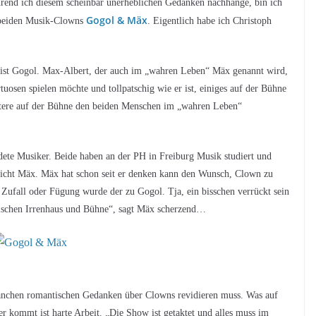
end ich diesem scheinbar unerheblichen Gedanken nachhänge, bin ich
Gogol & Mäx
 beiden Musik-Clowns
. Eigentlich habe ich Christoph
ianist Gogol. Max-Albert, der auch im „wahren Leben“ Mäx genannt wird,
osen spielen möchte und tollpatschig wie er ist, einiges auf der Bühne
ktere auf der Bühne den beiden Menschen im „wahren Leben“
ldete Musiker. Beide haben an der PH in Freiburg Musik studiert und
icht Mäx. Mäx hat schon seit er denken kann den Wunsch, Clown zu
ufall oder Fügung wurde der zu Gogol. Tja, ein bisschen verrückt sein
wischen Irrenhaus und Bühne“, sagt Mäx scherzend…
 manchen romantischen Gedanken über Clowns revidieren muss. Was auf
er kommt ist harte Arbeit. „Die Show ist getaktet und alles muss im