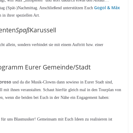
rtragt, will Mäx „mitspielen“ und stört dadurch etwas den Ablauf…
Gogol & Mäx
ntag (Spät-)Nachmittag. Anschließend unterstützen Euch
 in ihrer speziellen Art.
enten
Spaß
Karussell
cht allein, sondern verbindet sie mit einem Auftritt bzw. einer
rogramm Eurer Gemeinde/Stadt
oroso
und da die Musik-Clowns dann sowieso in Eurer Stadt sind,
ll mit ihnen veranstalten. Schaut hierfür gleich mal in den Tourplan von
ieren, wenn die beiden bei Euch in der Nähe ein Engagement haben:
 für uns Blasmusiker! Gemeinsam mit Euch Ideen zu realisieren ist