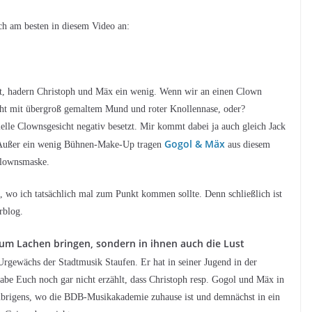
ch am besten in diesem Video an:
hat, hadern Christoph und Mäx ein wenig. Wenn wir an einen Clown
cht mit übergroß gemaltem Mund und roter Knollennase, oder?
ielle Clownsgesicht negativ besetzt. Mir kommt dabei ja auch gleich Jack
Gogol & Mäx
 Außer ein wenig Bühnen-Make-Up tragen
aus diesem
Clownsmaske.
 wo ich tatsächlich mal zum Punkt kommen sollte. Denn schließlich ist
rblog.
um Lachen bringen, sondern in ihnen auch die Lust
Urgewächs der Stadtmusik Staufen. Er hat in seiner Jugend in der
 habe Euch noch gar nicht erzählt, dass Christoph resp. Gogol und Mäx in
übrigens, wo die BDB-Musikakademie zuhause ist und demnächst in ein