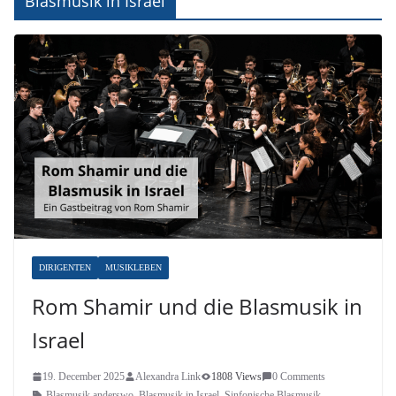
Blasmusik in Israel
DIRIGENTEN
MUSIKLEBEN
Rom Shamir und die Blasmusik in
Israel
19. December 2025
Alexandra Link
1808 Views
0 Comments
Blasmusik anderswo
,
Blasmusik in Israel
,
Sinfonische Blasmusik
,