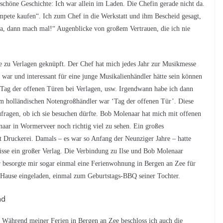
höne Geschichte: Ich war allein im Laden. Die Chefin gerade nicht da.
pete kaufen“. Ich zum Chef in die Werkstatt und ihm Bescheid gesagt,
Na, dann mach mal!“ Augenblicke von großem Vertrauen, die ich nie
e zu Verlagen geknüpft. Der Chef hat mich jedes Jahr zur Musikmesse
 war und interessant für eine junge Musikalienhändler hätte sein können
Tag der offenen Türen bei Verlagen, usw. Irgendwann habe ich dann
em holländischen Notengroßhändler war ‘Tag der offenen Tür’. Diese
ufragen, ob ich sie besuchen dürfte. Bob Molenaar hat mich mit offenen
aar in Wormerveer noch richtig viel zu sehen. Ein großes
 Druckerei. Damals – es war so Anfang der Neunziger Jahre – hatte
isse ein großer Verlag. Die Verbindung zu Ilse und Bob Molenaar
 besorgte mir sogar einmal eine Ferienwohnung in Bergen an Zee für
 Hause eingeladen, einmal zum Geburtstags-BBQ seiner Tochter.
nd
Während meiner Ferien in Bergen an Zee beschloss ich auch die