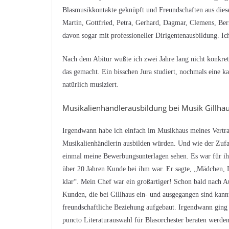
Blasmusikkontakte geknüpft und Freundschaften aus diese
Martin, Gottfried, Petra, Gerhard, Dagmar, Clemens, Ber
davon sogar mit professioneller Dirigentenausbildung. Ich
Nach dem Abitur wußte ich zwei Jahre lang nicht konkret,
das gemacht. Ein bisschen Jura studiert, nochmals eine 
natürlich musiziert.
Musikalienhändlerausbildung bei Musik Gillhau
Irgendwann habe ich einfach im Musikhaus meines Vertraue
Musikalienhändlerin ausbilden würden. Und wie der Zufall
einmal meine Bewerbungsunterlagen sehen. Es war für ihn
über 20 Jahren Kunde bei ihm war. Er sagte, „Mädchen, 
klar“. Mein Chef war ein großartiger! Schon bald nach A
Kunden, die bei Gillhaus ein- und ausgegangen sind kannt
freundschaftliche Beziehung aufgebaut. Irgendwann ging d
puncto Literaturauswahl für Blasorchester beraten werden