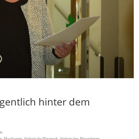
gentlich hinter dem
ts
er
,
Musikverein
,
Sinfonische Blasmusik
,
Sinfonisches Blasorchester