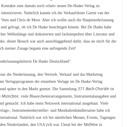
Kontakte zum damals noch relativ neuen De-Haske-Verlag zu
intensivieren. Natürlich kannte ich die Verkaufsleute Garmt van der
Veen und Chris de Moor. Aber ich wollte auch die Hauptniederlassung
 und gefragt, ob ich De Haske besichtigen könnte. Bei De Haske habe
icher Wellenlänge und diskutierten und fachsimpelten über Literatur und
ke, dieser Besuch war auch ausschlaggebend dafür, dass sie mich für die
ch meiner Zusage begann eine aufregende Zeit!
iederlassungsleiterin De Haske Deutschland“.
nur die Niederlassung, den Vertrieb, Verkauf und das Marketing
iv am Verlagsprogramm der einzelnen Verlage im De Haske-Verlag
371 Bach-Choräle
et und später in den Markt gesetzt. Die Sammlung
ist
Musicbox
e
, viele Blasorchesterarrangements, Instrumentalausgaben und
nd gemacht. Ich habe mein Netzwerk international ausgebaut. Viele
lags-, Instrumentenhersteller- und Musikalienhändlerszene habe ich
nternational. Natürlich war ich bei sämtlichen Messen, Events, Tagungen
n den Niederlanden, den USA (ich war 15mal bei der MidWest in