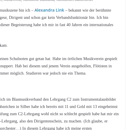
Alexandra Link
smusikszene bin ich –
– bekannt wie der berühmte
ur, Dirigent und schon gar kein Verbandsfunktionär bin. Ich bin
dieser Begeisterung habe ich mir in fast 40 Jahren ein internationales
 kam.
einen Schulnoten gut getan hat. Habe im örtlichen Musikverein gespielt
nuppert. Hab bei diesem und jenem Verein ausgeholfen, Flötisten in
 immer möglich. Studieren war jedoch nie ein Thema.
e ich im Blasmusikverband den Lehrgang C2 zum Instrumentalausbilder
bzeichen in Silber habe ich bereits mit 11 und Gold mit 13 eingeheimst
üfung zum C2-Lehrgang wohl nicht so schlecht gespielt habe hat mir ein
-Lehrgang, also den Dirigentenschein, zu machen. (Ich glaube, er
gsorchester…) In diesem Lehrgang habe ich meine ersten