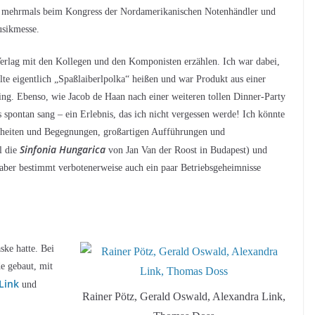
 mehrmals beim Kongress der Nordamerikanischen Notenhändler und
usikmesse.
Verlag mit den Kollegen und den Komponisten erzählen. Ich war dabei,
lte eigentlich „Spaßlaiberlpolka“ heißen und war Produkt aus einer
ing. Ebenso, wie Jacob de Haan nach einer weiteren tollen Dinner-Party
pontan sang – ein Erlebnis, das ich nicht vergessen werde! Ich könnte
enheiten und Begegnungen, großartigen Aufführungen und
Sinfonia Hungarica
l die
von Jan Van der Roost in Budapest) und
aber bestimmt verbotenerweise auch ein paar Betriebsgeheimnisse
ske hatte. Bei
e gebaut, mit
Link
und
Rainer Pötz, Gerald Oswald, Alexandra Link,