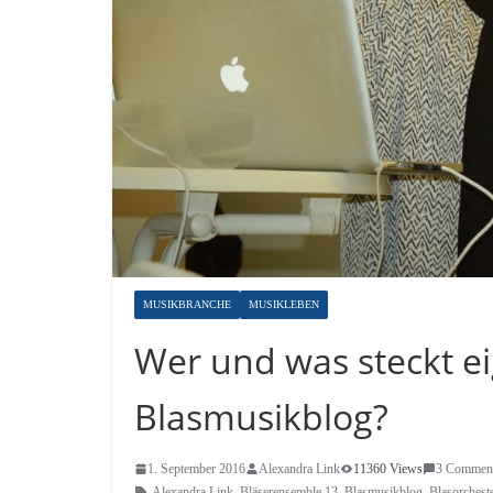
MUSIKBRANCHE
MUSIKLEBEN
Wer und was steckt ei
Blasmusikblog?
1. September 2016
Alexandra Link
11360 Views
3 Commen
Alexandra Link
,
Bläserensemble 13
,
Blasmusikblog
,
Blasorchest