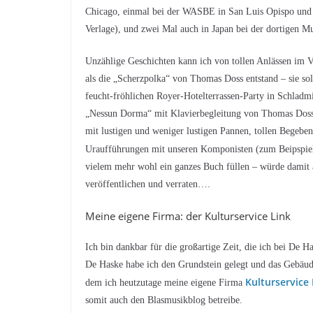
Chicago, einmal bei der WASBE in San Luis Opispo und
Verlage), und zwei Mal auch in Japan bei der dortigen M
Unzählige Geschichten kann ich von tollen Anlässen im 
als die „Scherzpolka“ von Thomas Doss entstand – sie sol
feucht-fröhlichen Royer-Hotelterrassen-Party in Schladm
„Nessun Dorma“ mit Klavierbegleitung von Thomas Doss s
mit lustigen und weniger lustigen Pannen, tollen Begeb
Uraufführungen mit unseren Komponisten (zum Beipspie
vielem mehr wohl ein ganzes Buch füllen – würde damit 
veröffentlichen und verraten….
Meine eigene Firma: der Kulturservice Link
Ich bin dankbar für die großartige Zeit, die ich bei De Ha
De Haske habe ich den Grundstein gelegt und das Gebäud
Kulturservice 
dem ich heutzutage meine eigene Firma
somit auch den Blasmusikblog betreibe.