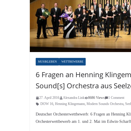
MUSIKLEBEN
WETTBEWERBE
6 Fragen an Henning Klinge
Sound[s] Orchestra aus See
27. April 2016
Alexandra Link
8686 Views
1 Comment
DOW 16
,
Henning Klingemann
,
Modern Sounds Orchestra
,
Seel
Deutscher Orchesterwettbewerb: 6 Fragen an Henning K
Orchesterwettbewerb am 1. und 2. Mai im Edwin-Scharf