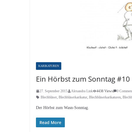
KARIKATUREN
Ein Hörbst zum Sonntag #10
27. September 2015
Alexandra Link
4438 Views
0 Commen
Blechbläser
,
Blechbläserkarikatur
,
Blechbläserkarikaturen
,
Blechb
Der Hörbst zum Wasn-Sonntag.
Read More