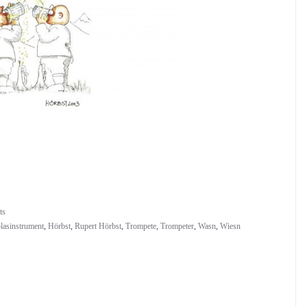
ts
lasinstrument
,
Hörbst
,
Rupert Hörbst
,
Trompete
,
Trompeter
,
Wasn
,
Wiesn