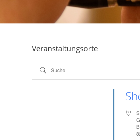
Veranstaltungsorte
Suche
Sh
S
G
B
8