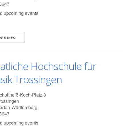
8647
o upcoming events
ORE INFO
atliche Hochschule für
sik Trossingen
chultheiß-Koch-Platz 3
rossingen
aden-Württemberg
8647
o upcoming events