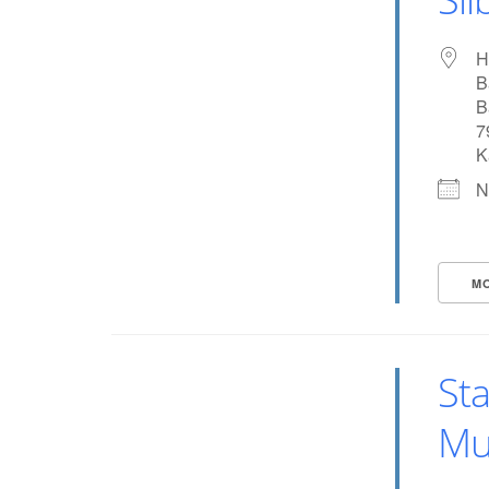
H
B
B
7
K
N
M
Sta
Mu
Land