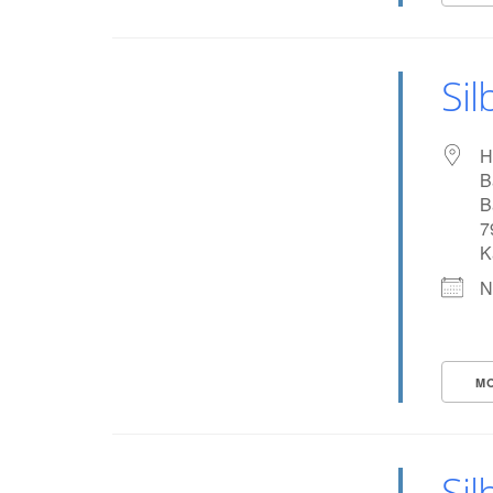
Sil
H
B
B
7
K
N
M
Sil