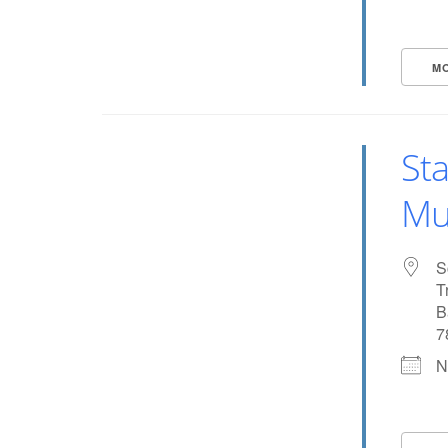
M
Sta
Mu
S
T
B
7
N