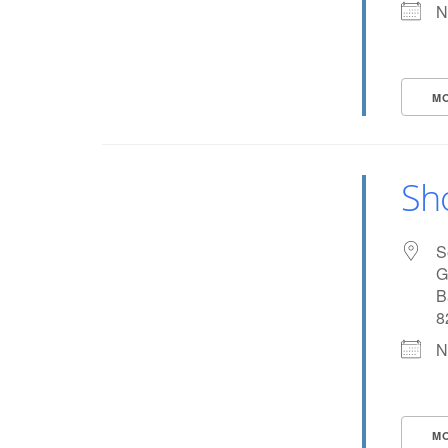
N
M
Sh
S
G
B
8
N
M