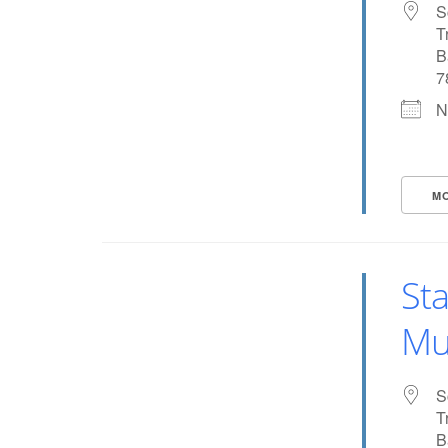
S
T
B
Eventful Locations?
7
N
M
Sta
Mu
S
T
B