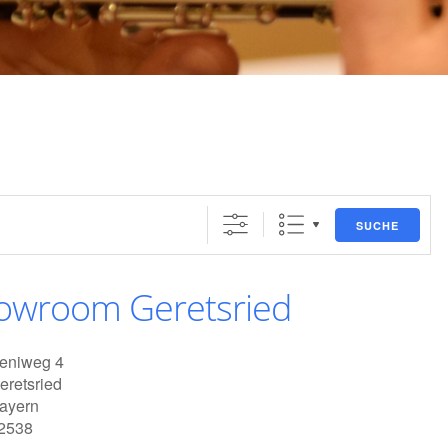
SUCHE
owroom Geretsried
eniweg 4
eretsried
ayern
2538