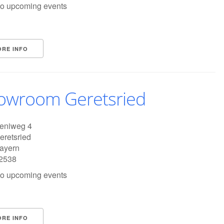
o upcoming events
ORE INFO
owroom Geretsried
eniweg 4
eretsried
ayern
2538
o upcoming events
ORE INFO