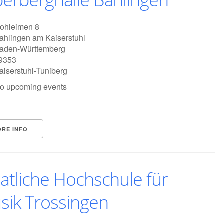
ohleimen 8
ahlingen am Kaiserstuhl
aden-Württemberg
9353
aiserstuhl-Tuniberg
o upcoming events
ORE INFO
atliche Hochschule für
sik Trossingen