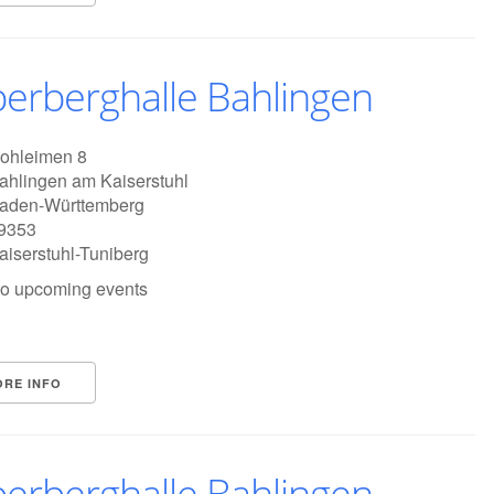
berberghalle Bahlingen
ohleimen 8
ahlingen am Kaiserstuhl
aden-Württemberg
9353
aiserstuhl-Tuniberg
o upcoming events
ORE INFO
berberghalle Bahlingen