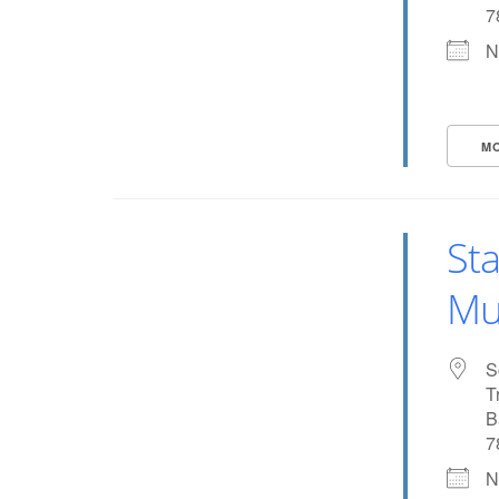
7
N
M
Sta
Mu
S
T
B
7
N