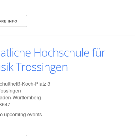
ORE INFO
atliche Hochschule für
sik Trossingen
chultheiß-Koch-Platz 3
rossingen
aden-Württemberg
8647
o upcoming events