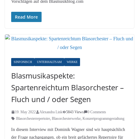
Vorschlägen auf dem Blasmusikblog.com
Read More
SINFONISCH
UNTERHALTSAM
WERKE
Blasmusikaspekte:
Spartenreichtum Blasorchester –
Fluch und / oder Segen
19. May 2022
Alexandra Link
5843 Views
0 Comments
Blasorchesterrepertoire
,
Blasorchesterwerke
,
Konzertprogrammgestaltung
In diesem Interview mit Dominik Wagner sind wir hauptsächlich
der Frage nachgegangen, ob ein breit gefächertes Repertoire für