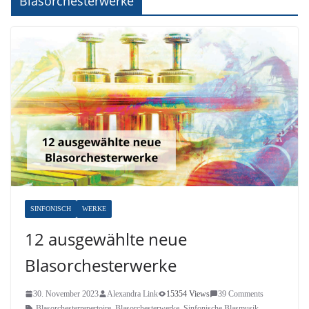
Blasorchesterwerke
SINFONISCH
WERKE
12 ausgewählte neue
Blasorchesterwerke
30. November 2023
Alexandra Link
15354 Views
39 Comments
Blasorchesterrepertoire
,
Blasorchesterwerke
,
Sinfonische Blasmusik
,