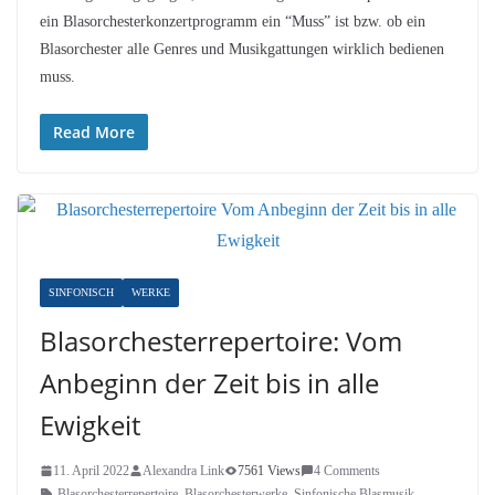
ein Blasorchesterkonzertprogramm ein “Muss” ist bzw. ob ein
Blasorchester alle Genres und Musikgattungen wirklich bedienen
muss.
Read More
SINFONISCH
WERKE
Blasorchesterrepertoire: Vom
Anbeginn der Zeit bis in alle
Ewigkeit
11. April 2022
Alexandra Link
7561 Views
4 Comments
Blasorchesterrepertoire
,
Blasorchesterwerke
,
Sinfonische Blasmusik
,