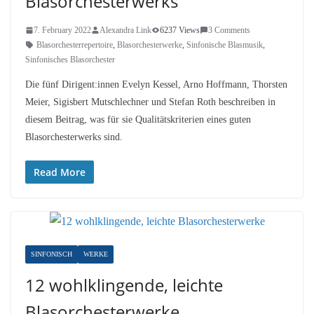
Blasorchesterwerks
7. February 2022
Alexandra Link
6237 Views
3 Comments
Blasorchesterrepertoire
,
Blasorchesterwerke
,
Sinfonische Blasmusik
,
Sinfonisches Blasorchester
Die fünf Dirigent:innen Evelyn Kessel, Arno Hoffmann, Thorsten
Meier, Sigisbert Mutschlechner und Stefan Roth beschreiben in
diesem Beitrag, was für sie Qualitätskriterien eines guten
Blasorchesterwerks sind.
Read More
SINFONISCH
WERKE
12 wohlklingende, leichte
Blasorchesterwerke