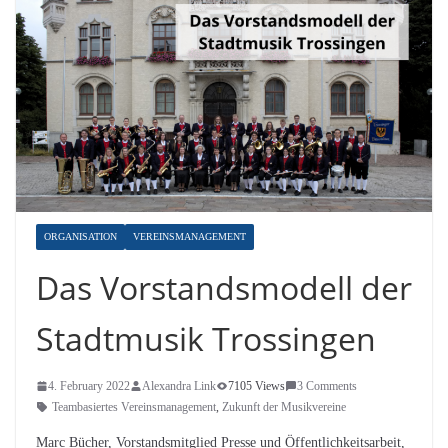
ORGANISATION
VEREINSMANAGEMENT
Das Vorstandsmodell der
Stadtmusik Trossingen
4. February 2022
Alexandra Link
7105 Views
3 Comments
Teambasiertes Vereinsmanagement
,
Zukunft der Musikvereine
Marc Bücher, Vorstandsmitglied Presse und Öffentlichkeitsarbeit,