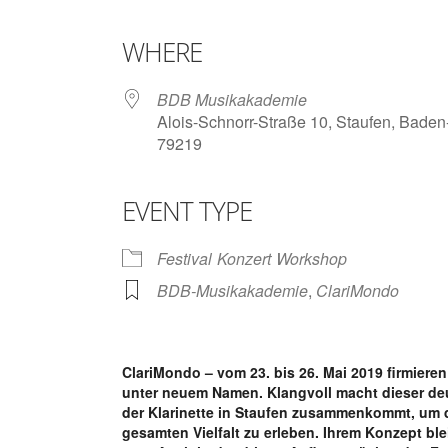
Download ICS
Google Calendar
iCalendar
Office 365
Outlook Live
WHERE
BDB Musikakademie
Alois-Schnorr-Straße 10, Staufen, Bade
79219
EVENT TYPE
Festival
Konzert
Workshop
BDB-Musikakademie
,
ClariMondo
ClariMondo – vom 23. bis 26. Mai 2019 firmiere
unter neuem Namen. Klangvoll macht dieser deu
der Klarinette in Staufen zusammenkommt, um d
gesamten Vielfalt zu erleben. Ihrem Konzept ble