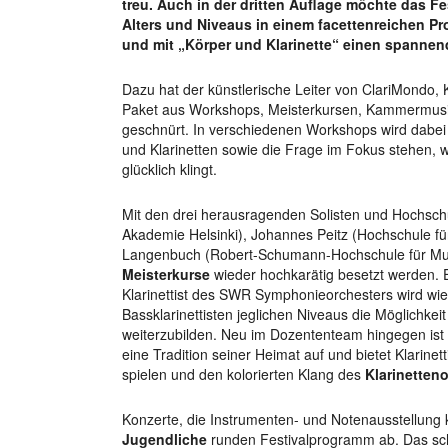
treu. Auch in der dritten Auflage möchte das Fe
Alters und Niveaus in einem facettenreichen Pr
und mit „Körper und Klarinette“ einen spanne
Dazu hat der künstlerische Leiter von ClariMondo, 
Paket aus Workshops, Meisterkursen, Kammermusi
geschnürt. In verschiedenen Workshops wird dabe
und Klarinetten sowie die Frage im Fokus stehen, 
glücklich klingt.
Mit den drei herausragenden Solisten und Hochschu
Akademie Helsinki), Johannes Peitz (Hochschule f
Langenbuch (Robert-Schumann-Hochschule für Musi
Meisterkurse
wieder hochkarätig besetzt werden. E
Klarinettist des SWR Symphonieorchesters wird wied
Bassklarinettisten jeglichen Niveaus die Möglichkeit
weiterzubilden. Neu im Dozententeam hingegen ist d
eine Tradition seiner Heimat auf und bietet Klarinet
spielen und den kolorierten Klang des
Klarinetten
Konzerte, die Instrumenten- und Notenausstellung
Jugendliche
runden Festivalprogramm ab. Das sch