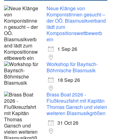
Neue Klänge von
Komponistinnen gesucht –
der OÖ. Blasmusikverband
lädt zum
Kompositionswettbewerb
ein
1 Sep 26
Workshop für Bayrisch-
Böhmische Blasmusik
18 Sep 26
Brass Boat 2026 -
Flußkreuzfahrt mit Kapitän
Thomas Gansch und vielen
weiteren Blasmusikgrößen
31 Oct 26