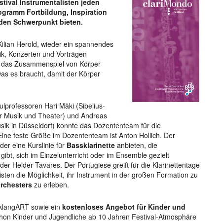
stival Instrumentalisten jeden
ogramm Fortbildung, Inspiration
nden Schwerpunkt bieten.
Kilian Herold, wieder ein spannendes
k, Konzerten und Vorträgen
i das Zusammenspiel von Körper
was es braucht, damit der Körper
lprofessoren Hari Mäki (Sibelius-
ür Musik und Theater) und Andreas
k in Düsseldorf) konnte das Dozententeam für die
ine feste Größe im Dozententeam ist Anton Hollich. Der
er eine Kurslinie für
Bassklarinette
anbieten, die
 gibt, sich im Einzelunterricht oder im Ensemble gezielt
er Helder Tavares. Der Portugiese greift für die Klarinettentage
tisten die Möglichkeit, ihr Instrument in der großen Formation zu
orchesters
zu erleben.
 klangART sowie ein
kostenloses Angebot für Kinder und
on Kinder und Jugendliche ab 10 Jahren Festival-Atmosphäre