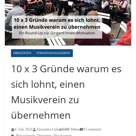
DIRIGENTEN
VEREINSMANAGEMENT
10 x 3 Gründe warum es
sich lohnt, einen
Musikverein zu
übernehmen
4. July 2024
Alexandra Link
6446 Views
0 Comments
Blasorchester
,
Dirigieren
,
Musikverein