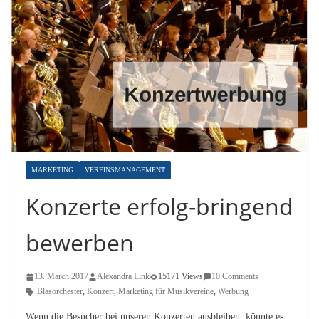
MARKETING
VEREINSMANAGEMENT
Konzerte erfolg-bringend
bewerben
13. March 2017
Alexandra Link
15171 Views
10 Comments
Blasorchester
,
Konzert
,
Marketing für Musikvereine
,
Werbung
Wenn die Besucher bei unseren Konzerten ausbleiben, könnte es