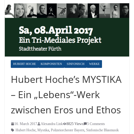
HUBERT HOCHE
KOMPONISTEN
SINFONISCH
WERKE
Hubert Hoche’s MYSTIKA
– Ein „Lebens“-Werk
zwischen Eros und Ethos
16. March 2017
Alexandra Link
8825 Views
5 Comments
Hubert Hoche
,
Mystika
,
Polizeiorchester Bayern
,
Sinfonische Blasmusik