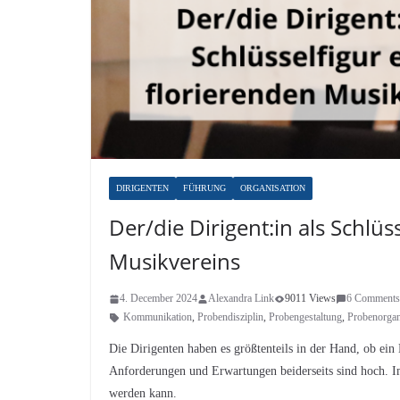
DIRIGENTEN
FÜHRUNG
ORGANISATION
Der/die Dirigent:in als Schlüs
Musikvereins
4. December 2024
Alexandra Link
9011 Views
6 Comments
Kommunikation
,
Probendisziplin
,
Probengestaltung
,
Probenorgan
Die Dirigenten haben es größtenteils in der Hand, ob ein 
Anforderungen und Erwartungen beiderseits sind hoch. I
werden kann.