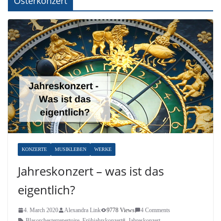
Osterkonzert
KONZERTE
MUSIKLEBEN
WERKE
Jahreskonzert – was ist das
eigentlich?
4. March 2020
Alexandra Link
9778 Views
4 Comments
Blasorchesterrepertoire
,
Frühjahrskonzert#
,
Jahreskonzert
,