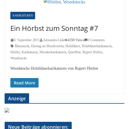
KARIKATUREN
Ein Hörbst zum Sonntag #7
6. September 2015
Alexandra Link
4359 Views
0 Comments
Blasmusik
,
Ehrung im Musikverein
,
Holzbläser
,
Holzbläserkarikaturen
,
Hörbst
,
Karikaturen
,
Musikerkarikaturen
,
Querflöte
,
Rupert Hörbst
,
Woodstocks
Woodstocks Holzbläserkarikaturen von Rupert Hörbst
Read More
Anzeige
Neue Beiträge abonnieren: