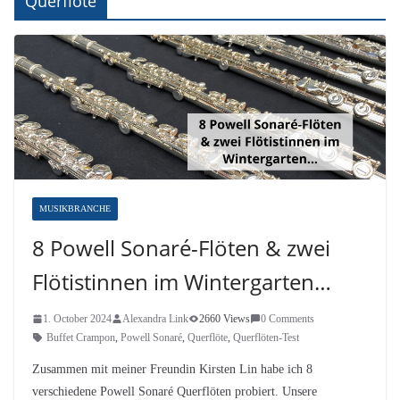
Querflöte
MUSIKBRANCHE
8 Powell Sonaré-Flöten & zwei
Flötistinnen im Wintergarten…
1. October 2024
Alexandra Link
2660 Views
0 Comments
Buffet Crampon
,
Powell Sonaré
,
Querflöte
,
Querflöten-Test
Zusammen mit meiner Freundin Kirsten Lin habe ich 8
verschiedene Powell Sonaré Querflöten probiert. Unsere