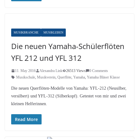
MUSIKBRANCHE
MUSIKLEBEN
Die neuen Yamaha-Schülerflöten
YFL 212 und YFL 312
11. May 2016
Alexandra Link
26513 Views
0 Comments
Musikschule
,
Musikverein
,
Querflöte
,
Yamaha
,
Yamaha Bläser Klasse
Die neuen Querflöten-Modelle von Yamaha: YFL-212 (Neusilber,
versilbert) und YFL-312 (Silberkopf). Getestet von mir und zwei
kleinen Helferinnen.
Read More