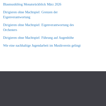
Blasmusikblog Monatsrückblick März 2026
Dirigieren ohne Machtspiel: Grenzen der
Eigenverantwortung
Dirigieren ohne Machtspiel: Eigenverantwortung des
Orchesters
Dirigieren ohne Machtspiel: Führung auf Augenhöhe
Wie eine nachhaltige Jugendarbeit im Musikverein gelingt