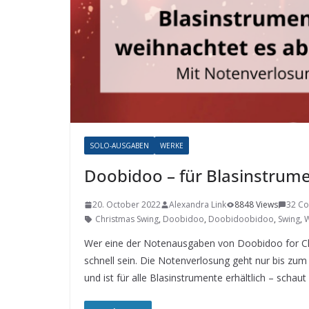
SOLO-AUSGABEN
WERKE
Doobidoo – für Blasinstrume
20. October 2022
Alexandra Link
8848 Views
32 C
Christmas Swing
,
Doobidoo
,
Doobidoobidoo
,
Swing
,
W
Wer eine der Notenausgaben von Doobidoo for Ch
schnell sein. Die Notenverlosung geht nur bis zum
und ist für alle Blasinstrumente erhältlich – schaut 