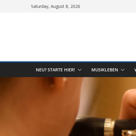
Skip
Saturday, August 8, 2026
to
content
NEU? STARTE HIER!
MUSIKLEBEN