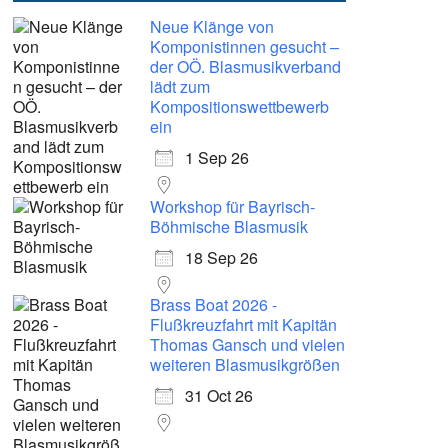
Neue Klänge von
Komponistinnen gesucht –
der OÖ. Blasmusikverband
lädt zum
Kompositionswettbewerb
ein
1 Sep 26
Workshop für Bayrisch-
Böhmische Blasmusik
18 Sep 26
Brass Boat 2026 -
Flußkreuzfahrt mit Kapitän
Thomas Gansch und vielen
weiteren Blasmusikgrößen
31 Oct 26