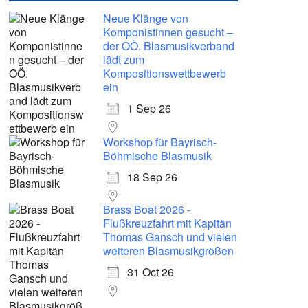
Neue Klänge von
Komponistinnen gesucht –
der OÖ. Blasmusikverband
lädt zum
Kompositionswettbewerb
ein
1 Sep 26
Workshop für Bayrisch-
Böhmische Blasmusik
18 Sep 26
Brass Boat 2026 -
Flußkreuzfahrt mit Kapitän
Thomas Gansch und vielen
weiteren Blasmusikgrößen
31 Oct 26