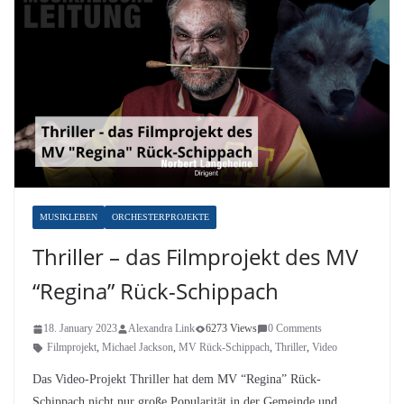
MUSIKLEBEN
ORCHESTERPROJEKTE
Thriller – das Filmprojekt des MV
“Regina” Rück-Schippach
18. January 2023
Alexandra Link
6273 Views
0 Comments
Filmprojekt
,
Michael Jackson
,
MV Rück-Schippach
,
Thriller
,
Video
Das Video-Projekt Thriller hat dem MV “Regina” Rück-
Schippach nicht nur große Popularität in der Gemeinde und