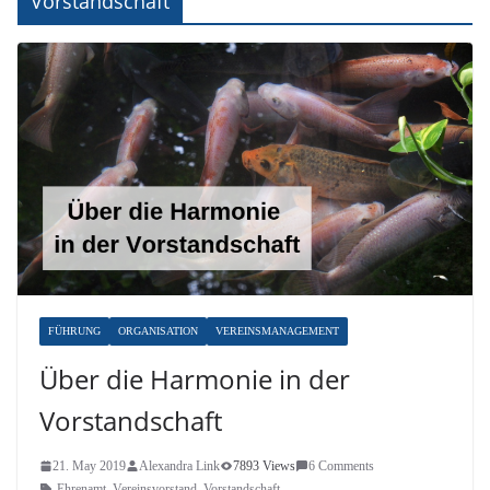
Vorstandschaft
FÜHRUNG
ORGANISATION
VEREINSMANAGEMENT
Über die Harmonie in der
Vorstandschaft
21. May 2019
Alexandra Link
7893 Views
6 Comments
Ehrenamt
,
Vereinsvorstand
,
Vorstandschaft