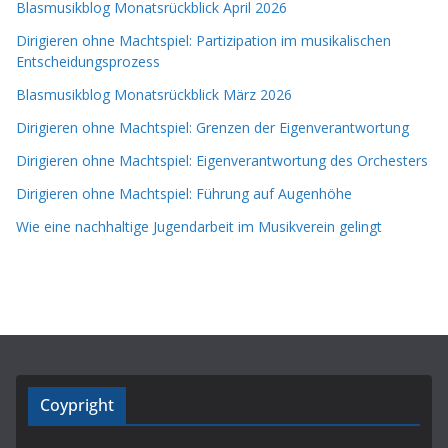
Blasmusikblog Monatsrückblick April 2026
Dirigieren ohne Machtspiel: Partizipation im musikalischen
Entscheidungsprozess
Blasmusikblog Monatsrückblick März 2026
Dirigieren ohne Machtspiel: Grenzen der Eigenverantwortung
Dirigieren ohne Machtspiel: Eigenverantwortung des Orchesters
Dirigieren ohne Machtspiel: Führung auf Augenhöhe
Wie eine nachhaltige Jugendarbeit im Musikverein gelingt
Coypright