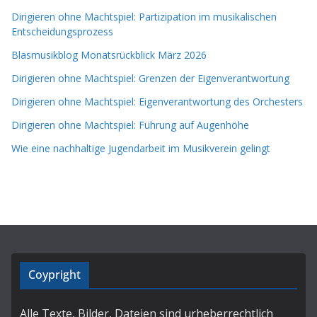
Dirigieren ohne Machtspiel: Partizipation im musikalischen
Entscheidungsprozess
Blasmusikblog Monatsrückblick März 2026
Dirigieren ohne Machtspiel: Grenzen der Eigenverantwortung
Dirigieren ohne Machtspiel: Eigenverantwortung des Orchesters
Dirigieren ohne Machtspiel: Führung auf Augenhöhe
Wie eine nachhaltige Jugendarbeit im Musikverein gelingt
Coypright
Alle Texte, Bilder, Dateien sind urheberrechtlich