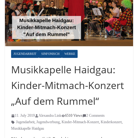
JUGENDARBEIT
SINFONISCH
WERKE
Musikkapelle Haidgau:
Kinder-Mitmach-Konzert
„Auf dem Rummel“
11. July 2019
Alexandra Link
6510 Views
2 Comments
Jugendarbeit
,
Jugendwerbung
,
Kinder-Mitmach-Konzert
,
Kinderkonzert
,
Musikkapelle Haidgau