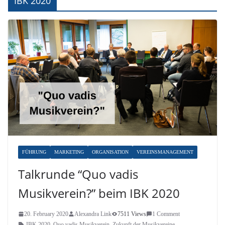
IBK 2020
FÜHRUNG
MARKETING
ORGANISATION
VEREINSMANAGEMENT
Talkrunde “Quo vadis
Musikverein?” beim IBK 2020
20. February 2020
Alexandra Link
7511 Views
1 Comment
IBK 2020
,
Quo vadis Musikverein
,
Zukunft der Musikvereine