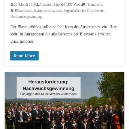
26. March 2019
Alexandra Link
16337 Views
5 Comments
Bläserklasse
,
Instrumentenkarusell
,
Jugendarbeit im Musikverein
,
Nachwuchsgewinnung
Der Blasmusikblog soll eine Plattform des Austausches sein. Hier
sollt Ihr Anregungen für alle Bereiche der Blasmusik erhalten.
Dazu gehören
Read More