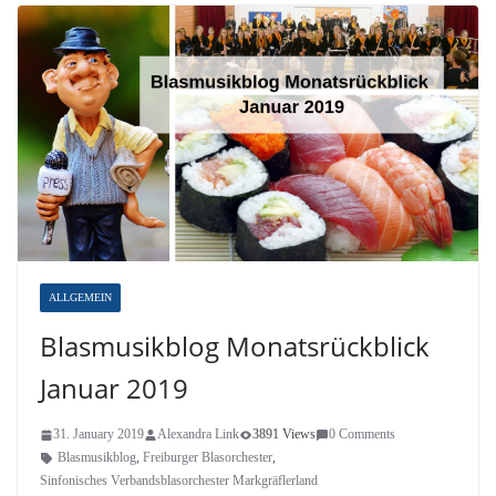
ALLGEMEIN
Blasmusikblog Monatsrückblick
Januar 2019
31. January 2019
Alexandra Link
3891 Views
0 Comments
Blasmusikblog
,
Freiburger Blasorchester
,
Sinfonisches Verbandsblasorchester Markgräflerland