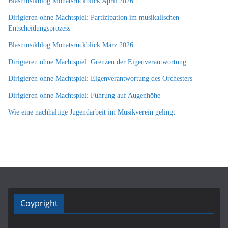
Blasmusikblog Monatsrückblick April 2026
Dirigieren ohne Machtspiel: Partizipation im musikalischen
Entscheidungsprozess
Blasmusikblog Monatsrückblick März 2026
Dirigieren ohne Machtspiel: Grenzen der Eigenverantwortung
Dirigieren ohne Machtspiel: Eigenverantwortung des Orchesters
Dirigieren ohne Machtspiel: Führung auf Augenhöhe
Wie eine nachhaltige Jugendarbeit im Musikverein gelingt
Coypright