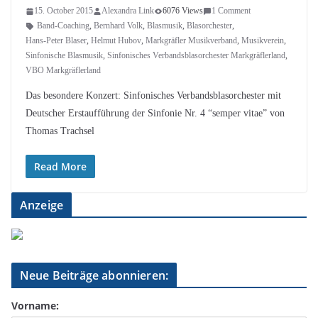
15. October 2015
Alexandra Link
6076 Views
1 Comment
Band-Coaching
,
Bernhard Volk
,
Blasmusik
,
Blasorchester
,
Hans-Peter Blaser
,
Helmut Hubov
,
Markgräfler Musikverband
,
Musikverein
,
Sinfonische Blasmusik
,
Sinfonisches Verbandsblasorchester Markgräflerland
,
VBO Markgräflerland
Das besondere Konzert: Sinfonisches Verbandsblasorchester mit
Deutscher Erstaufführung der Sinfonie Nr. 4 “semper vitae” von
Thomas Trachsel
Read More
Anzeige
Neue Beiträge abonnieren:
Vorname: