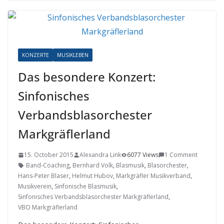
KONZERTE
MUSIKLEBEN
Das besondere Konzert:
Sinfonisches
Verbandsblasorchester
Markgräflerland
15. October 2015
Alexandra Link
6077 Views
1 Comment
Band-Coaching
,
Bernhard Volk
,
Blasmusik
,
Blasorchester
,
Hans-Peter Blaser
,
Helmut Hubov
,
Markgräfler Musikverband
,
Musikverein
,
Sinfonische Blasmusik
,
Sinfonisches Verbandsblasorchester Markgräflerland
,
VBO Markgräflerland