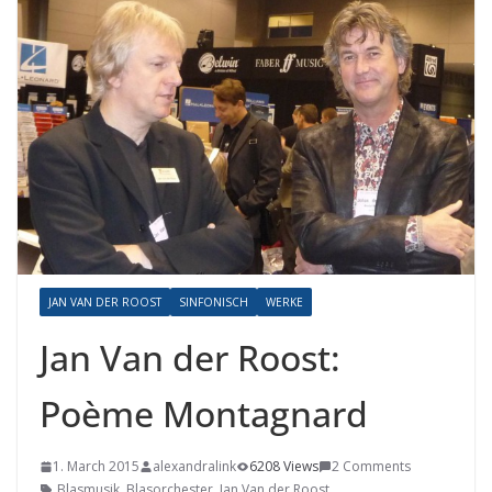
JAN VAN DER ROOST
SINFONISCH
WERKE
Jan Van der Roost:
Poème Montagnard
1. March 2015
alexandralink
6208 Views
2 Comments
Blasmusik
,
Blasorchester
,
Jan Van der Roost
,