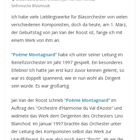
Sinfonische Blasmusik
Ich habe viele Lieblingswerke für Blasorchester von vielen
verschiedenen Komponisten, doch da heute, am 1. März,
der Geburtstag von Jan Van der Roost ist, fange ich mit
einem Werk von ihm an.
“
Poème Montagnard
” habe ich unter seiner Leitung im
Benefizorchester im Jahr 1997 gespielt. Ein besonderes
Erlebnis! Ich hatte Jan erst kurz zuvor kennen gelernt, so
war es doppelt spannend, wie er nun wohl als Dirigent
sein würde. Es war großartig.
Jan Van der Roost schrieb “
Poème Montagnard
” im
Auftrag des “Orchestre d’Harmonie du Val d’Aoste” und
widmete das Werk
dem Dirigenten des Orchesters Lino
Blanchod. Im Januar 1997 brachte das Orchester unter
der Leitung des Komponisten selbst das Werk zur
Uraufführung. Es war also noch ganz “frisch”, als wir die