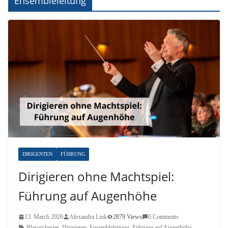
Ensembleleitung
DIRIGENTEN
FÜHRUNG
Dirigieren ohne Machtspiel:
Führung auf Augenhöhe
13. March 2026
Alexandra Link
2879 Views
0 Comments
Blasorchester
,
Dirigieren
,
Ensembleleitung
,
Führung auf Augenhöhe
,