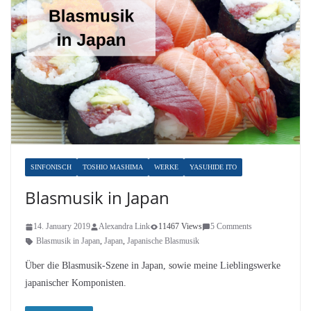
SINFONISCH
TOSHIO MASHIMA
WERKE
YASUHIDE ITO
Blasmusik in Japan
14. January 2019
Alexandra Link
11467 Views
5 Comments
Blasmusik in Japan
,
Japan
,
Japanische Blasmusik
Über die Blasmusik-Szene in Japan, sowie meine Lieblingswerke
japanischer Komponisten.