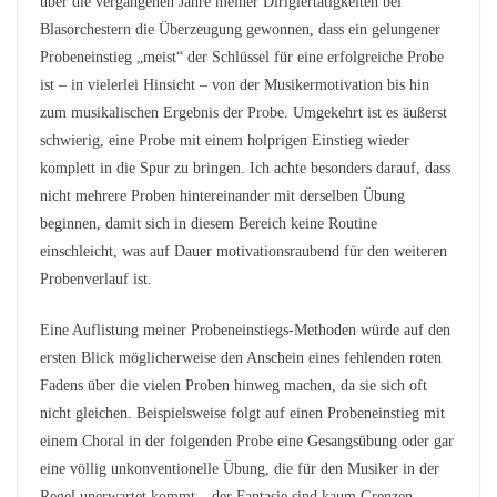
über die vergangenen Jahre meiner Dirigiertätigkeiten bei
Blasorchestern die Überzeugung gewonnen, dass ein gelungener
Probeneinstieg „meist“ der Schlüssel für eine erfolgreiche Probe
ist – in vielerlei Hinsicht – von der Musikermotivation bis hin
zum musikalischen Ergebnis der Probe. Umgekehrt ist es äußerst
schwierig, eine Probe mit einem holprigen Einstieg wieder
komplett in die Spur zu bringen. Ich achte besonders darauf, dass
nicht mehrere Proben hintereinander mit derselben Übung
beginnen, damit sich in diesem Bereich keine Routine
einschleicht, was auf Dauer motivationsraubend für den weiteren
Probenverlauf ist.
Eine Auflistung meiner Probeneinstiegs-Methoden würde auf den
ersten Blick möglicherweise den Anschein eines fehlenden roten
Fadens über die vielen Proben hinweg machen, da sie sich oft
nicht gleichen. Beispielsweise folgt auf einen Probeneinstieg mit
einem Choral in der folgenden Probe eine Gesangsübung oder gar
eine völlig unkonventionelle Übung, die für den Musiker in der
Regel unerwartet kommt – der Fantasie sind kaum Grenzen