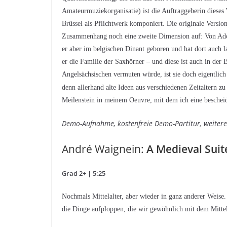
Amateurmuziekorganisatie) ist die Auftraggeberin diese
Brüssel als Pflichtwerk komponiert. Die originale Version
Zusammenhang noch eine zweite Dimension auf: Von Adol
er aber im belgischen Dinant geboren und hat dort auch 
er die Familie der Saxhörner – und diese ist auch in de
Angelsächsischen vermuten würde, ist sie doch eigentli
denn allerhand alte Ideen aus verschiedenen Zeitaltern z
Meilenstein in meinem Oeuvre, mit dem ich eine beschei
Demo-Aufnahme, kostenfreie Demo-Partitur, weitere
André Waignein:
A Medieval Suit
Grad 2+ | 5:25
Nochmals Mittelalter, aber wieder in ganz anderer Weise
die Dinge aufploppen, die wir gewöhnlich mit dem Mittel