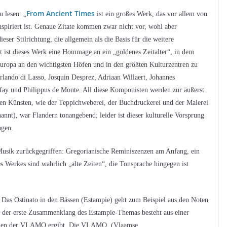
From Ancient Times
u lesen: „
ist ein großes Werk, das vor allem von
spiriert ist. Genaue Zitate kommen zwar nicht vor, wohl aber
ser Stilrichtung, die allgemein als die Basis für die weitere
 ist dieses Werk eine Hommage an ein „goldenes Zeitalter“, in dem
uropa an den wichtigsten Höfen und in den größten Kulturzentren zu
rlando di Lasso, Josquin Desprez, Adriaan Willaert, Johannes
ay und Philippus de Monte. All diese Komponisten werden zur äußerst
en Künsten, wie der Teppichweberei, der Buchdruckerei und der Malerei
nnt), war Flandern tonangebend; leider ist dieser kulturelle Vorsprung
ngen.
 Musik zurückgegriffen: Gregorianische Reminiszenzen am Anfang, ein
s Werkes sind wahrlich „alte Zeiten“, die Tonsprache hingegen ist
 Das Ostinato in den Bässen (Estampie) geht zum Beispiel aus den Noten
 der erste Zusammenklang des Estampie-Themas besteht aus einer
Namen der VLAMO ergibt. Die VLAMO (Vlaamse