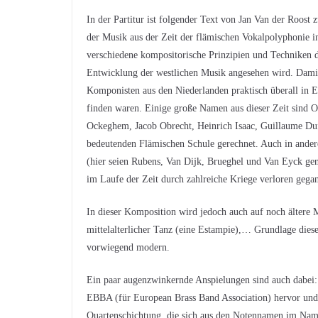
In der Partitur ist folgender Text von Jan Van der Roost z
der Musik aus der Zeit der flämischen Vokalpolyphonie in
verschiedene kompositorische Prinzipien und Techniken die
Entwicklung der westlichen Musik angesehen wird. Damit
Komponisten aus den Niederlanden praktisch überall in E
finden waren. Einige große Namen aus dieser Zeit sind O
Ockeghem, Jacob Obrecht, Heinrich Isaac, Guillaume Duf
bedeutenden Flämischen Schule gerechnet. Auch in ander
(hier seien Rubens, Van Dijk, Brueghel und Van Eyck gena
im Laufe der Zeit durch zahlreiche Kriege verloren gega
In dieser Komposition wird jedoch auch auf noch ältere
mittelalterlicher Tanz (eine Estampie),… Grundlage diese
vorwiegend modern.
Ein paar augenzwinkernde Anspielungen sind auch dabei:
EBBA (für European Brass Band Association) hervor und
Quartenschichtung, die sich aus den Notennamen im 