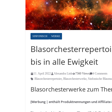
SINFONISCH
WERKE
Blasorchesterrepertoi
bis in alle Ewigkeit
11. April 2022
Alexandra Link
7560 Views
4 Comments
Blasorchesterrepertoire
,
Blasorchesterwerke
,
Sinfonische Blasmu
Blasorchesterwerke zum Thema
[Werbung | enthält Produktnennungen und Affiliate-