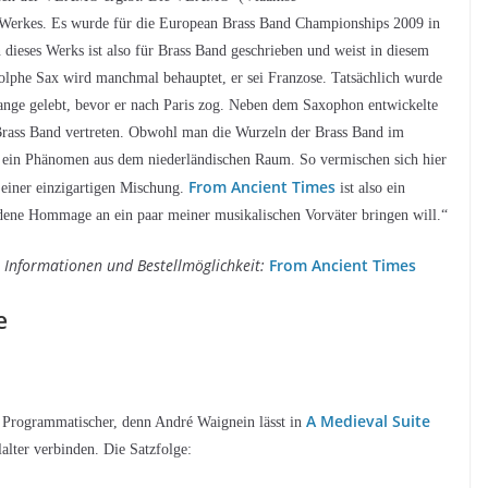
s Werkes. Es wurde für die European Brass Band Championships 2009 in
 dieses Werks ist also für Brass Band geschrieben und weist in diesem
phe Sax wird manchmal behauptet, er sei Franzose. Tatsächlich wurde
lange gelebt, bevor er nach Paris zog. Neben dem Saxophon entwickelte
r Brass Band vertreten. Obwohl man die Wurzeln der Brass Band im
ch ein Phänomen aus dem niederländischen Raum. So vermischen sich hier
From Ancient Times
u einer einzigartigen Mischung.
ist also ein
dene Hommage an ein paar meiner musikalischen Vorväter bringen will.“
 Informationen und Bestellmöglichkeit:
From Ancient Times
e
A Medieval Suite
. Programmatischer, denn André Waignein lässt in
alter verbinden. Die Satzfolge: