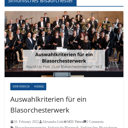
Sinfonisches Blsaorchester
SINFONISCH
WERKE
Auswahlkriterien für ein
Blasorchesterwerk
10. February 2022
Alexandra Link
5451 Views
2 Comments
Blasorchesterrepertoire
,
Sinfonische Blasmusik
,
Sinfonisches Blsaorchester