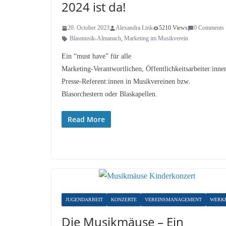
2024 ist da!
20. October 2023
Alexandra Link
5210 Views
0 Comments
Blasmusik-Almanach
,
Marketing im Musikverein
Ein “must have” für alle
Marketing-Verantwortlichen, Öffentlichkeitsarbeiter:inne
Presse-Referent:innen in Musikvereinen bzw.
Blasorchestern oder Blaskapellen.
Read More
JUGENDARBEIT
KONZERTE
VEREINSMANAGEMENT
WERK
Die Musikmäuse – Ein