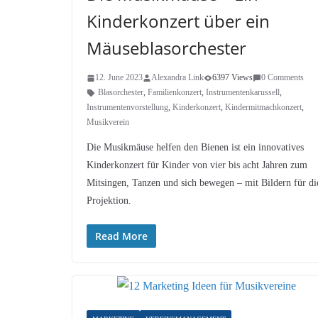
Kinderkonzert über ein
Mäuseblasorchester
12. June 2023
Alexandra Link
6397 Views
0 Comments
Blasorchester
,
Familienkonzert
,
Instrumentenkarussell
,
Instrumentenvorstellung
,
Kinderkonzert
,
Kindermitmachkonzert
,
Musikverein
Die Musikmäuse helfen den Bienen ist ein innovatives
Kinderkonzert für Kinder von vier bis acht Jahren zum
Mitsingen, Tanzen und sich bewegen – mit Bildern für di
Projektion.
Read More