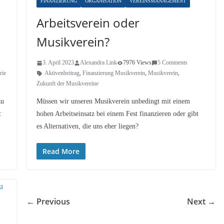
FINANZIERUNG
ORGANISATION
VEREINSMANAGEMENT
Arbeitsverein oder
Musikverein?
3. April 2023
Alexandra Link
7976 Views
5 Comments
rie
Aktivenbeitrag
,
Finanzierung Musikverein
,
Musikverein
,
Zukunft der Musikvereine
zu
Müssen wir unseren Musikverein unbedingt mit einem
:
hohen Arbeitseinsatz bei einem Fest finanzieren oder gibt
es Alternativen, die uns eher liegen?
Read More
← Previous
Next →