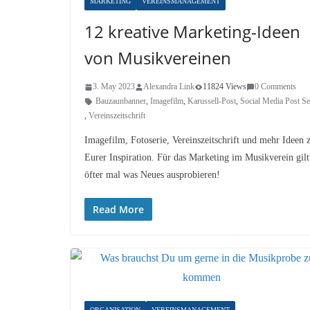
MARKETING
VEREINSMANAGEMENT
12 kreative Marketing-Ideen
von Musikvereinen
3. May 2023
Alexandra Link
11824 Views
0 Comments
Bauzaunbanner
,
Imagefilm
,
Karussell-Post
,
Social Media Post Se
,
Vereinszeitschrift
Imagefilm, Fotoserie, Vereinszeitschrift und mehr Ideen 
Eurer Inspiration. Für das Marketing im Musikverein gilt
öfter mal was Neues ausprobieren!
Read More
ORGANISATION
VEREINSMANAGEMENT