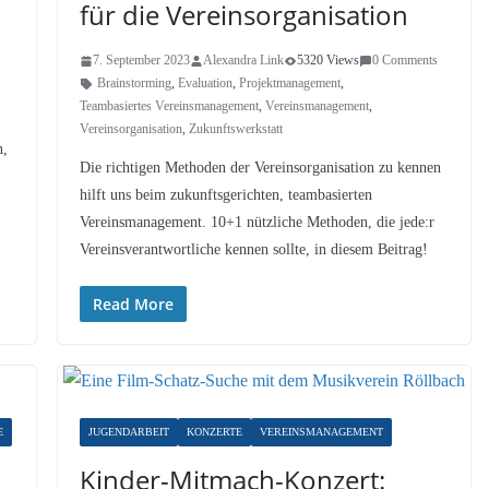
für die Vereinsorganisation
7. September 2023
Alexandra Link
5320 Views
0 Comments
Brainstorming
,
Evaluation
,
Projektmanagement
,
Teambasiertes Vereinsmanagement
,
Vereinsmanagement
,
Vereinsorganisation
,
Zukunftswerkstatt
n,
Die richtigen Methoden der Vereinsorganisation zu kennen
hilft uns beim zukunftsgerichten, teambasierten
Vereinsmanagement. 10+1 nützliche Methoden, die jede:r
Vereinsverantwortliche kennen sollte, in diesem Beitrag!
Read More
E
JUGENDARBEIT
KONZERTE
VEREINSMANAGEMENT
Kinder-Mitmach-Konzert: