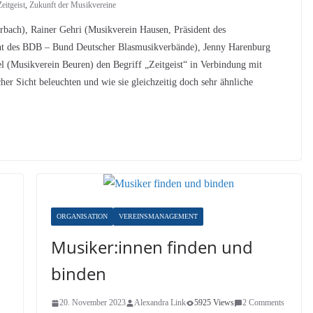
Zeitgeist
,
Zukunft der Musikvereine
rbach), Rainer Gehri (Musikverein Hausen, Präsident des
nt des BDB – Bund Deutscher Blasmusikverbände), Jenny Harenburg
l (Musikverein Beuren) den Begriff „Zeitgeist“ in Verbindung mit
cher Sicht beleuchten und wie sie gleichzeitig doch sehr ähnliche
ORGANISATION
VEREINSMANAGEMENT
Musiker:innen finden und
binden
20. November 2023
Alexandra Link
5925 Views
2 Comments