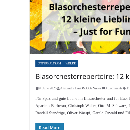
UNTERHALTSAM
WERKE
Blasorchesterrepertoire: 12 kl
9. June 2025
Alexandra Link
3806 Views
3 Comments
B
Für Spaß und gute Laune im Blasorchester und für Euer 
Aparicio-Barberan, Christoph Walter, Otto M. Schwarz, 
Randall Standrige, Oliver Waespi, Gerald Oswald und Fi
Read More