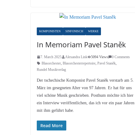
KOMPONISTEN
SINFONISCH
WERKE
In Memoriam Pavel Staněk
7. March 2025
Alexandra Link
5094 Views
0 Comments
Blasorchester
,
Blasorchesterrepertoire
,
Pavel Staněk
,
Rundel Musikverlag
Der tschechische Komponist Pavel Staněk verstarb am 5.
März im gesegneten Alter von 97 Jahren. Er hat für uns
viel schöne Musik geschrieben. Posthum möchte ich hier
ein Interview veröffentlichen, das ich vor ein paar Jahren
mit ihm geführt habe.
Read More